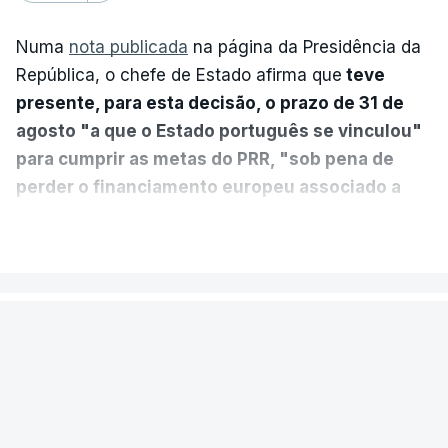
Numa
nota publicada
na página da Presidência da
República, o chefe de Estado afirma que
teve
presente, para esta decisão, o prazo de 31 de
agosto "a que o Estado português se vinculou"
para cumprir as metas do PRR, "sob pena de
perder o financiamento europeu associado a
essa reforma específica".
VER MAIS
António José Seguro entende que a reforma reúne
treze apoios sociais "num só" e pretende "tornar o
POLÍTICA
sistema mais simples, mais justo e transparente".
Presidente envia para o Tribunal
"Sempre que seja possível reduzir burocracias,
Constitucional decreto sobre
eliminar sobreposições e garantir que os apoios
concessão de asilo e retorno de
chegam a quem mais necessita, estaremos a dar
estrangeiros