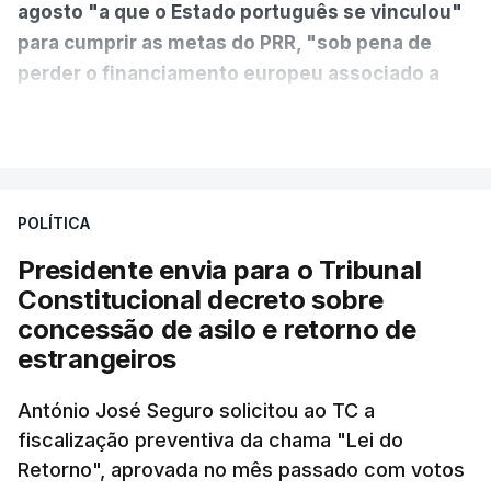
agosto "a que o Estado português se vinculou"
para cumprir as metas do PRR, "sob pena de
perder o financiamento europeu associado a
essa reforma específica".
VER MAIS
António José Seguro entende que a reforma reúne
treze apoios sociais "num só" e pretende "tornar o
POLÍTICA
sistema mais simples, mais justo e transparente".
Presidente envia para o Tribunal
"Sempre que seja possível reduzir burocracias,
Constitucional decreto sobre
eliminar sobreposições e garantir que os apoios
concessão de asilo e retorno de
chegam a quem mais necessita, estaremos a dar
estrangeiros
um passo na direção certa", argumenta o
António José Seguro solicitou ao TC a
Presidente da República.
fiscalização preventiva da chama "Lei do
Retorno", aprovada no mês passado com votos