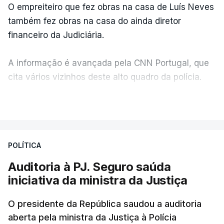
O empreiteiro que fez obras na casa de Luís Neves
também fez obras na casa do ainda diretor
financeiro da Judiciária.
A informação é avançada pela CNN Portugal, que
cita vários vizinhos deste alto quadro da polícia.
VER MAIS
Foi o diretor financeiro, Álvaro Pires, que assumiu a
responsabilidade de sugerir as instalações da
Construbarcelos para acolher um atrelado
POLÍTICA
apreendido numa operação de droga.
Auditoria à PJ. Seguro saúda
iniciativa da ministra da Justiça
O presidente da República saudou a auditoria
aberta pela ministra da Justiça à Polícia