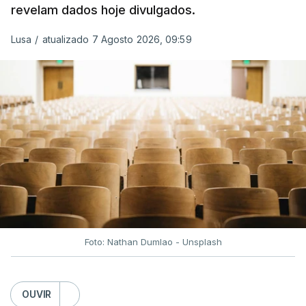
revelam dados hoje divulgados.
preços.
Lusa
/
atualizado 7 Agosto 2026, 09:59
Depois de uma subida inicial devido à guerra no
Irão, à tensão geopolítica no Médio Oriente e ao
fecho do estreito de Ormuz, os preços dos
combustíveis desceram durante o cessar-fogo
entre Washington e Teerão.
No entanto, com o retomar do conflito, as últimas
semanas têm sido marcadas por uma subida
acentuada, tendência que deverá ser revertida na
próxima semana.
Foto: Nathan Dumlao - Unsplash
c/Lusa
OUVIR