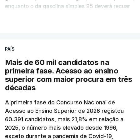
enquanto o da gasolina simples 95 deverá recuar
para 1,855 euros por litro.
VER MAIS
A média final só ficará fechada ao final do dia,
podendo ainda registar alterações em função da
evolução das cotações internacionais do petróleo,
PAÍS
e o custo final na bomba poderá variar conforme o
Mais de 60 mil candidatos na
posto de abastecimento, a marca e a localização.
primeira fase. Acesso ao ensino
superior com maior procura em três
A atualização do desconto do Imposto sobre os
décadas
Produtos Petrolíferos (ISP) também poderá
alterar os valores previstos.
A primeira fase do Concurso Nacional de
Acesso ao Ensino Superior de 2026 registou
O Governo comprometeu-se a aplicar uma redução
60.391 candidatos, mais 21,8% em relação a
extraordinária e temporária no ISP, sempre que se
2025, o número mais elevado desde 1996,
verifique um aumento do preço dos combustíveis
exceto durante a pandemia de Covid-19,
superior a 10 cêntimos, para mitigar a escalada de