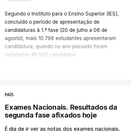
Segundo o Instituto para o Ensino Superior (IES),
concluído o período de apresentação de
candidaturas à 1.ª fase (20 de julho a 06 de
agosto), mais 10.796 estudantes apresentaram
candidatura, quando no ano passado foram
registados 49.595 candidatos.
"Os resultados da 1ª fase do concurso nacional de
VER MAIS
acesso mostram que em 2026 se registou o
número mais elevado de candidatos nos últimos 30
anos, exceto nos anos da pandemia de Covid-19,
PAÍS
durante os quais foram adotadas regras
Exames Nacionais. Resultados da
excecionais para a conclusão do ensino
segunda fase afixados hoje
secundário e para a utilização de exames
nacionais como provas de ingresso", refere o
É dia de ir ver as notas dos exames nacionais.