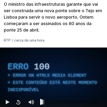
O ministro das infraestruturas garante que vai
ser construida uma nova ponte sobre o Tejo em
Lisboa para servir o novo aeroporto. Ontem
começaram a ser assinados os 60 anos da
ponte 25 de abril.
RTP
/
cerca de uma hora
ERRO
100
ERROR ON HTML5 MEDIA ELEMENT
ESTE CONTEÚDO ESTÁ NESTE MOMENTO
INDISPONÍVEL