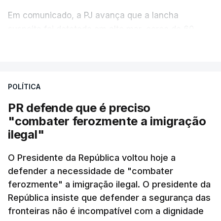
Em comunicado, a PJ avança que a lancha
suspeita foi detetada em alto mar, cerca de 60
milhas náuticas ao largo de Sines.
VER MAIS
A apreensão aconteceu na tarde desta sexta-feira,
desencadeando uma ação de prevenção
POLÍTICA
desencadeada pela Polícia Judiciária, em
PR defende que é preciso
articulação com a Marinha, a Autoridade Marítima
"combater ferozmente a imigração
Nacional e a Força Aérea.
ilegal"
O ano de 2026 tem sido um ano de recordes: foi
O Presidente da República voltou hoje a
apreendida mais cocaína até ao momento de que
defender a necessidade de "combater
em todo o ano de 2025.
ferozmente" a imigração ilegal. O presidente da
A ação de prevenção visa a deteção em alto mar
República insiste que defender a segurança das
de embarcações de alta velocidade (EAV) que
fronteiras não é incompatível com a dignidade