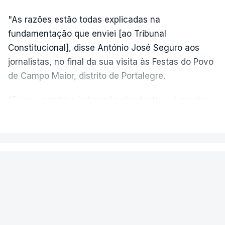
"As razões estão todas explicadas na
fundamentação que enviei [ao Tribunal
Constitucional], disse António José Seguro aos
jornalistas, no final da sua visita às Festas do Povo
de Campo Maior, distrito de Portalegre.
"Eu sou contra a imigração clandestina, é preciso
combater ferozmente a imigração ilegal,
VER MAIS
precisamos de regular a nossa imigração e
precisamos de defender as nossas fronteiras e
nada disto é incompatível com tratarmos com
PAÍS
dignidade as pessoas, designadamente menores e
Aeronave cai no aeródromo de
crianças", acrescentou.
Portimão e provoca a morte do
piloto
António José Seguro mostrou dúvidas sobre se é
garantido o superior interesse da criança.