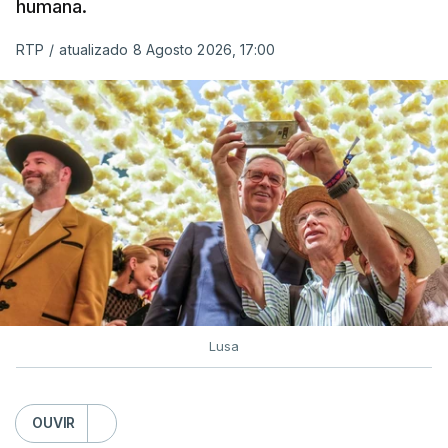
humana.
utilizam a costa nacional para o tráfico de droga.
RTP
/
atualizado 8 Agosto 2026, 17:00
c/ Lusa
Lusa
OUVIR