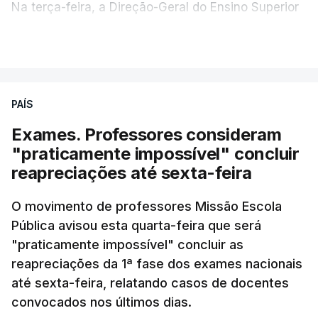
Na terça-feira, a Direção-Geral do Ensino Superior
(DGES) contabilizava já perto de 55 mil candidatos,
VER MAIS
ultrapassando o total de 49.595 inscritos na 1.ª
fase do concurso do ano passado.
PAÍS
No primeiro dia do concurso deste ano, apenas
304 alunos tinham apresentado candidatura, muito
Exames. Professores consideram
abaixo dos 10 mil que o tinham feito no primeiro dia
"praticamente impossível" concluir
do concurso do ano passado.
reapreciações até sexta-feira
Pela primeira vez este ano, quase 300 mil exames
O movimento de professores Missão Escola
Pública avisou esta quarta-feira que será
nacionais do ensino secundário foram avaliados
"praticamente impossível" concluir as
em formato digital, mas o processo registou várias
reapreciações da 1ª fase dos exames nacionais
falhas técnicas, obrigando ao adiamento por
até sexta-feira, relatando casos de docentes
alguns dias da divulgação das notas.
convocados nos últimos dias.