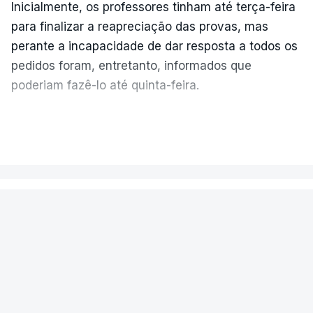
Inicialmente, os professores tinham até terça-feira
para finalizar a reapreciação das provas, mas
perante a incapacidade de dar resposta a todos os
pedidos foram, entretanto, informados que
poderiam fazê-lo até quinta-feira.
A intenção era que os resultados fossem
VER MAIS
publicados no dia seguinte (sexta-feira), o que
poderá não acontecer.
PAÍS
No domingo, estavam concluídos cerca de 50 por
cento dos mais de 20 mil pedidos de reapreciação,
Encontrado morto na cela um dos
mas Cristina Mota, porta-voz da Missão Escola
detidos na apreensão de cocaína
Pública, tem dúvidas de que o processo esteja
em Sines
concluído a tempo.
Foi esta quarta-feira encontrado morto na sua