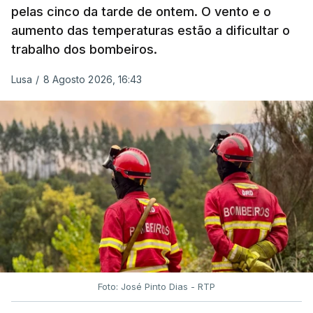
pelas cinco da tarde de ontem. O vento e o
aumento das temperaturas estão a dificultar o
trabalho dos bombeiros.
ERRO
100
ERROR ON HTML5 MEDIA ELEMENT
Lusa
/
8 Agosto 2026, 16:43
ESTE CONTEÚDO ESTÁ NESTE
MOMENTO INDISPONÍVEL
O Chega considerou "de uma enorme gravidade" a
decisão do Presidente da República
de enviar para
o Tribunal Constitucional o decreto sobre retorno
de estrangeiros, sustentando tratar-se de "uma
irresponsabilidade".
Foto: José Pinto Dias - RTP
Na sexta-feira, a Presidência da República