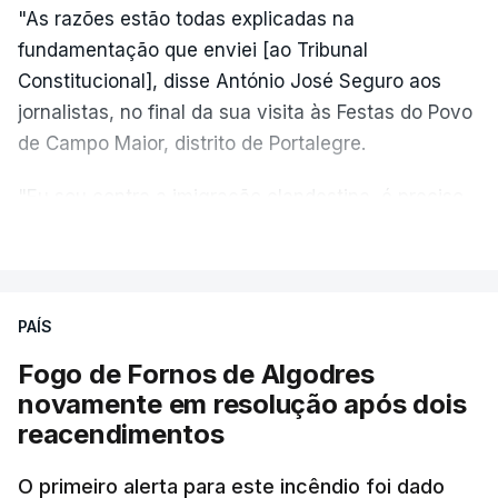
"As razões estão todas explicadas na
fundamentação que enviei [ao Tribunal
Constitucional], disse António José Seguro aos
jornalistas, no final da sua visita às Festas do Povo
de Campo Maior, distrito de Portalegre.
"Eu sou contra a imigração clandestina, é preciso
combater ferozmente a imigração ilegal,
VER MAIS
precisamos de regular a nossa imigração e
precisamos de defender as nossas fronteiras e
nada disto é incompatível com tratarmos com
PAÍS
dignidade as pessoas, designadamente menores e
Fogo de Fornos de Algodres
crianças", acrescentou.
novamente em resolução após dois
reacendimentos
António José Seguro mostrou dúvidas sobre se é
garantido o superior interesse da criança.
O primeiro alerta para este incêndio foi dado