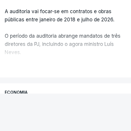
A auditoria vai focar-se em contratos e obras
públicas entre janeiro de 2018 e julho de 2026.
O período da auditoria abrange mandatos de três
diretores da PJ, incluindo o agora ministro Luís
Neves.
VER MAIS
A Judiciária confirma que foi o atual diretor quem
sugeriu esta auditoria e que a ministra concordou.
ECONOMIA
Não há prazos fixados para a conclusão desta
avaliação à Polícia Judiciária.
PS quer que Governo esclareça se
há risco de impostos da
Do início da polémica com a revelação de obras a
venda barragens da EDP caducarem
título pessoal, numa propriedade no Alentejo, feitas