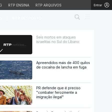
G
RTP ENSINA
RTP ARQUIVOS
Entrar
Abrir campo de
|
S
RTP
DESPORTO
do Líbano
Seis mortos em ataques
israelitas no Sul do Líbano
Apreendidos mais de 400 quilos
de cocaína de lancha em fuga
PR defende que é preciso
"combater ferozmente a
imigração ilegal"