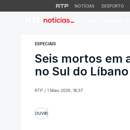
NOTÍCIAS
DESPORTO
PAÍS
MUNDIAL 2
Seis mortos em ata
ESPECIAIS
Seis mortos em a
no Sul do Líbano
RTP
/
1 Maio 2026, 18:37
OUVIR