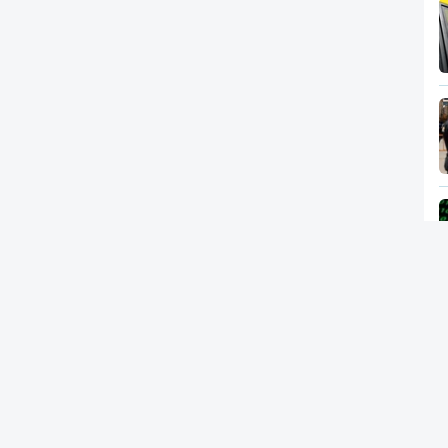
Newsletter
RTP
In
RT