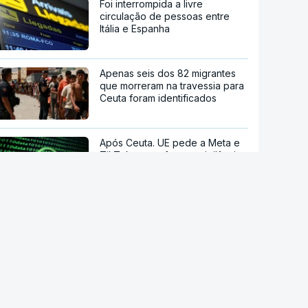
Foi interrompida a livre
circulação de pessoas entre
Itália e Espanha
Apenas seis dos 82 migrantes
que morreram na travessia para
Ceuta foram identificados
Após Ceuta. UE pede a Meta e
TikTok que reforcem vigilância
sobre desinformação
Mais do que um navio de luxo.
Naufrágio bizantino ao largo da
Croácia revela tesouro
stale a aplicação
Estão a aumentar os casos de
manipulação de imagens de
P Notícias
adolescentes com IA