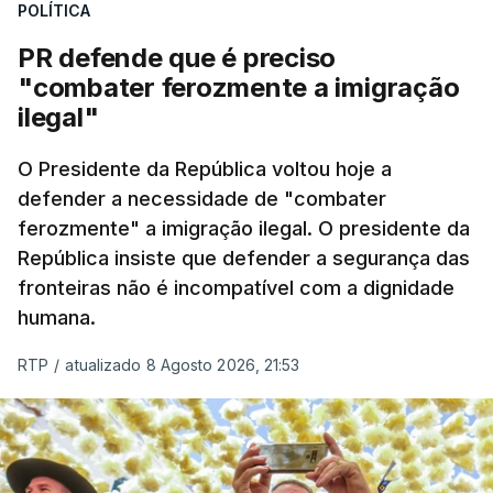
POLÍTICA
desencadeada pela Polícia Judiciária, em
PR defende que é preciso
articulação com a Marinha, a Autoridade Marítima
"combater ferozmente a imigração
Nacional e a Força Aérea.
ilegal"
O ano de 2026 tem sido um ano de recordes: foi
O Presidente da República voltou hoje a
apreendida mais cocaína até ao momento de que
defender a necessidade de "combater
em todo o ano de 2025.
ferozmente" a imigração ilegal. O presidente da
A ação de prevenção visa a deteção em alto mar
República insiste que defender a segurança das
de embarcações de alta velocidade (EAV) que
fronteiras não é incompatível com a dignidade
humana.
utilizam a costa nacional para o tráfico de droga.
RTP
/
atualizado 8 Agosto 2026, 21:53
c/ Lusa