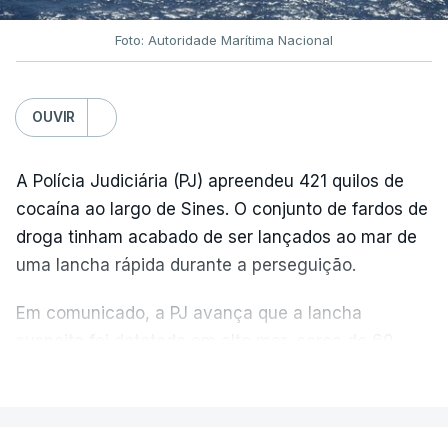
Foto: Autoridade Marítima Nacional
OUVIR
A Polícia Judiciária (PJ) apreendeu 421 quilos de
cocaína ao largo de Sines. O conjunto de fardos de
droga tinham acabado de ser lançados ao mar de
uma lancha rápida durante a perseguição.
Em comunicado, a PJ avança que a lancha
suspeita foi detetada em alto mar, cerca de 60
milhas náuticas ao largo de Sines.
VER MAIS
A apreensão aconteceu na tarde desta sexta-feira,
desencadeando uma ação de prevenção