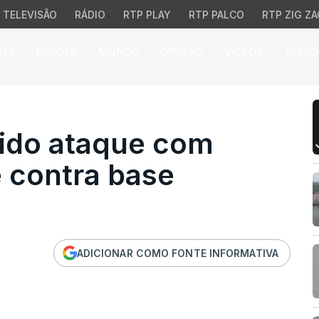
TELEVISÃO
RÁDIO
RTP PLAY
RTP PALCO
RTP ZIG ZA
026
EUROPA
MUNDO
OPINIÃO
VÍDEOS
ÁUDIO
lido ataque com drones 
elido ataque com
 contra base
a
ADICIONAR COMO FONTE INFORMATIVA