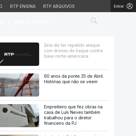
G
RTP ENSINA
RTP ARQUIVOS
Entrar
Abrir campo de
|
S
RTP
DESPORTO
do Iraque contra base n
Síria diz ter repelido ataque
com drones do Iraque contra
base norte-americana
60 anos da ponte 25 de Abril.
Histórias que não se veem
Empreiteiro que fez obras na
casa de Luís Neves também
trabalhou para o diretor
financeiro da PJ