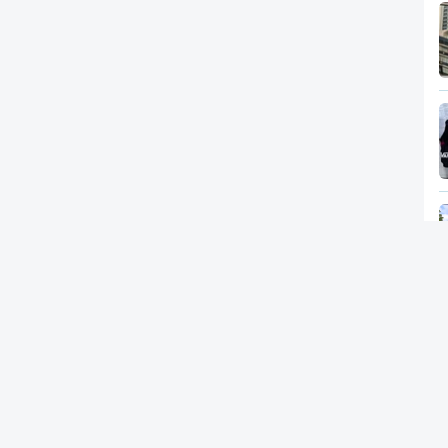
Newsletter
RTP
In
RT