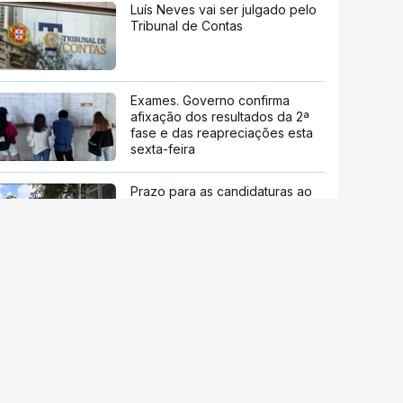
Luís Neves vai ser julgado pelo
Tribunal de Contas
Exames. Governo confirma
afixação dos resultados da 2ª
fase e das reapreciações esta
sexta-feira
Prazo para as candidaturas ao
ensino superior termina esta
quinta-feira
Viajavam com crianças
africanas. PJ deteve dois
homens por suspeitas de tráfico
de pessoas
stale a aplicação
"Ceuta ainda não voltou à
normalidade". Junta Autónoma
P Notícias