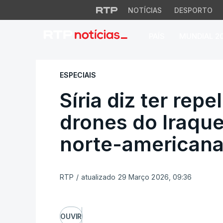
NOTÍCIAS
DESPORTO
PAÍS
MUNDIAL 2
Síria diz ter repe
ESPECIAIS
Síria diz ter rep
drones do Iraque
norte-american
RTP
/
atualizado 29 Março 2026, 09:36
OUVIR