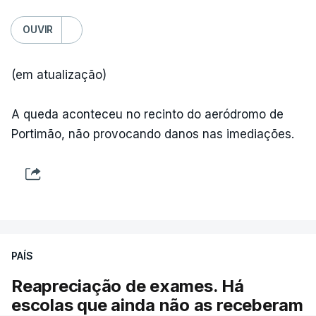
OUVIR
(em atualização)
ARTIGOS RELACIONADOS
A queda aconteceu no recinto do aeródromo de
Portimão, não provocando danos nas imediações.
"Lei do Retorno".
Comunidades estrangeiras
em Portugal apoiam decisão
de Seguro
atualizado 8 Agosto 2026, 13:36
"Lei do Retorno". Chega
PAÍS
considera envio para TC do
diploma "tipo de atos
Reapreciação de exames. Há
políticos irresponsáveis"
escolas que ainda não as receberam
8 Agosto 2026, 10:04