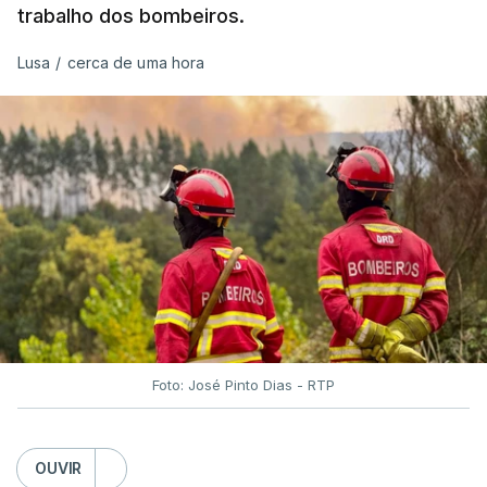
trabalho dos bombeiros.
ERRO
100
ERROR ON HTML5 MEDIA ELEMENT
Lusa
/
cerca de uma hora
ESTE CONTEÚDO ESTÁ NESTE
MOMENTO INDISPONÍVEL
O Chega considerou "de uma enorme gravidade" a
decisão do Presidente da República
de enviar para
o Tribunal Constitucional o decreto sobre retorno
de estrangeiros, sustentando tratar-se de "uma
irresponsabilidade".
Foto: José Pinto Dias - RTP
Na sexta-feira, a Presidência da República
anunciou que
António José Seguro pediu ao
OUVIR
Tribunal Constitucional a fiscalização preventiva do