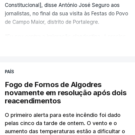
Constitucional], disse António José Seguro aos
jornalistas, no final da sua visita às Festas do Povo
de Campo Maior, distrito de Portalegre.
"Eu sou contra a imigração clandestina, é preciso
combater ferozmente a imigração ilegal,
VER MAIS
precisamos de regular a nossa imigração e
precisamos de defender as nossas fronteiras e
nada disto é incompatível com tratarmos com
PAÍS
dignidade as pessoas, designadamente menores e
Fogo de Fornos de Algodres
crianças", acrescentou.
novamente em resolução após dois
reacendimentos
António José Seguro mostrou dúvidas sobre se é
garantido o superior interesse da criança.
O primeiro alerta para este incêndio foi dado
pelas cinco da tarde de ontem. O vento e o
aumento das temperaturas estão a dificultar o