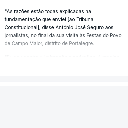
"As razões estão todas explicadas na
fundamentação que enviei [ao Tribunal
Constitucional], disse António José Seguro aos
jornalistas, no final da sua visita às Festas do Povo
de Campo Maior, distrito de Portalegre.
"Eu sou contra a imigração clandestina, é preciso
combater ferozmente a imigração ilegal,
VER MAIS
precisamos de regular a nossa imigração e
precisamos de defender as nossas fronteiras e
nada disto é incompatível com tratarmos com
PAÍS
dignidade as pessoas, designadamente menores e
Aeronave cai no aeródromo de
crianças", acrescentou.
Portimão e provoca a morte do
piloto
António José Seguro mostrou dúvidas sobre se é
garantido o superior interesse da criança.