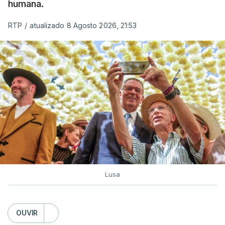
humana.
utilizam a costa nacional para o tráfico de droga.
RTP
/
atualizado 8 Agosto 2026, 21:53
c/ Lusa
Lusa
OUVIR