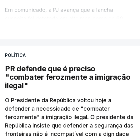
Em comunicado, a PJ avança que a lancha
suspeita foi detetada em alto mar, cerca de 60
milhas náuticas ao largo de Sines.
VER MAIS
A apreensão aconteceu na tarde desta sexta-feira,
desencadeando uma ação de prevenção
POLÍTICA
desencadeada pela Polícia Judiciária, em
PR defende que é preciso
articulação com a Marinha, a Autoridade Marítima
"combater ferozmente a imigração
Nacional e a Força Aérea.
ilegal"
O ano de 2026 tem sido um ano de recordes: foi
O Presidente da República voltou hoje a
apreendida mais cocaína até ao momento de que
defender a necessidade de "combater
em todo o ano de 2025.
ferozmente" a imigração ilegal. O presidente da
A ação de prevenção visa a deteção em alto mar
República insiste que defender a segurança das
de embarcações de alta velocidade (EAV) que
fronteiras não é incompatível com a dignidade