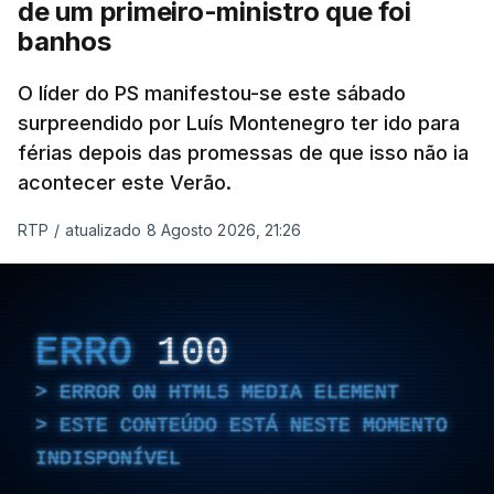
de um primeiro-ministro que foi
banhos
O líder do PS manifestou-se este sábado
surpreendido por Luís Montenegro ter ido para
férias depois das promessas de que isso não ia
acontecer este Verão.
RTP
/
atualizado 8 Agosto 2026, 21:26
ERRO
100
ERROR ON HTML5 MEDIA ELEMENT
ESTE CONTEÚDO ESTÁ NESTE MOMENTO
INDISPONÍVEL