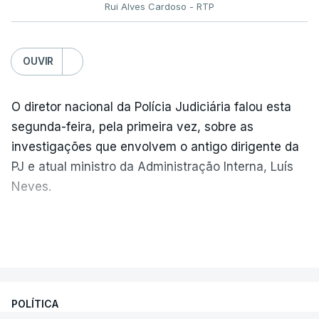
Rui Alves Cardoso - RTP
OUVIR
O diretor nacional da Polícia Judiciária falou esta
segunda-feira, pela primeira vez, sobre as
investigações que envolvem o antigo dirigente da
PJ e atual ministro da Administração Interna, Luís
Neves.
Carlos Cabreiro diz que a imagem da PJ não sai
VER MAIS
manchada porque
"é uma instituição com provas
dadas, com 81 anos de história e com cerca de
cinco mil trabalhadores, que, apesar de tudo e
POLÍTICA
das notícias que são dadas diariamente,