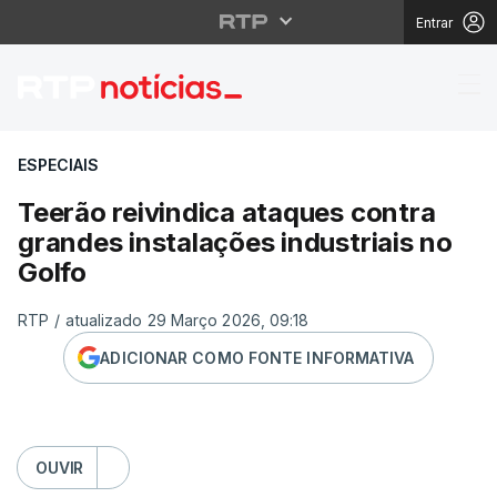
Entrar
Teerão reivindica ataq
ESPECIAIS
Teerão reivindica ataques contra
grandes instalações industriais no
Golfo
RTP
/
atualizado 29 Março 2026, 09:18
ADICIONAR COMO FONTE INFORMATIVA
OUVIR