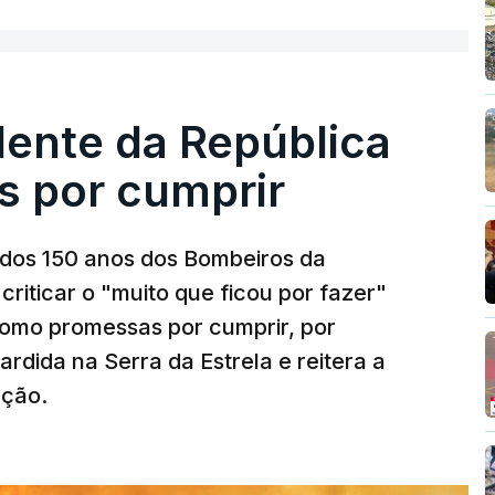
dente da República
s por cumprir
os 150 anos dos Bombeiros da
riticar o "muito que ficou por fazer"
como promessas por cumprir, por
rdida na Serra da Estrela e reitera a
nção.