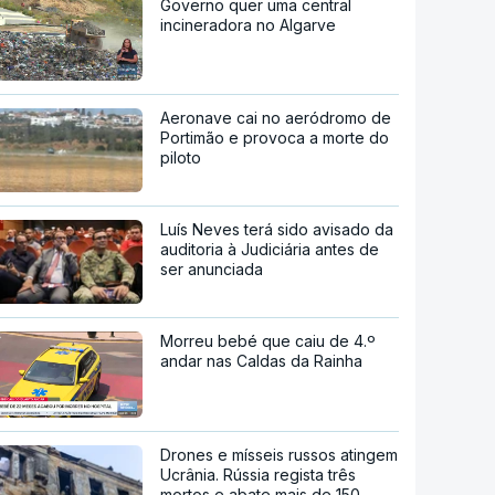
Governo quer uma central
incineradora no Algarve
Aeronave cai no aeródromo de
Portimão e provoca a morte do
piloto
Luís Neves terá sido avisado da
auditoria à Judiciária antes de
ser anunciada
Morreu bebé que caiu de 4.º
andar nas Caldas da Rainha
Drones e mísseis russos atingem
Ucrânia. Rússia regista três
mortos e abate mais de 150