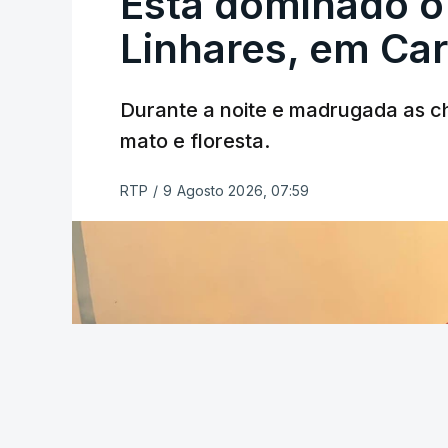
Está dominado o
ERRO
100
ERROR ON HTML5 MEDIA ELEMEN
Linhares, em Ca
ESTE CONTEÚDO ESTÁ NESTE MO
Durante a noite e madrugada as 
mato e floresta.
RTP
/
9 Agosto 2026, 07:59