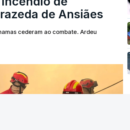
 incêndio de
T
rrazeda de Ansiães
MENTO INDISPONÍVEL
chamas cederam ao combate. Ardeu