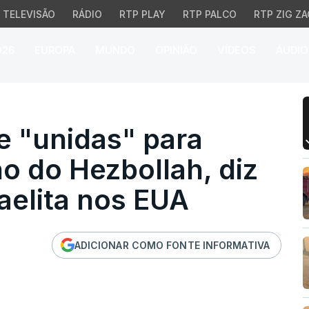
TELEVISÃO
RÁDIO
RTP PLAY
RTP PALCO
RTP ZIG ZA
026
EUROPA
MUNDO
OPINIÃO
VÍDEOS
ÁUDIO
"unidas" para "libertar
te "unidas" para
no do Hezbollah, diz
aelita nos EUA
ADICIONAR COMO FONTE INFORMATIVA