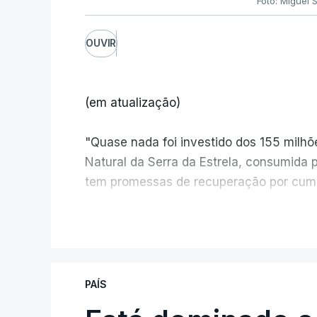
Foto: Miguel 
OUVIR
(em atualização)
"Quase nada foi investido dos 155 milh
Natural da Serra da Estrela, consumida 
tem promessas de recuperação por cump
V
PAÍS