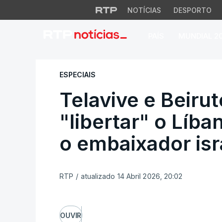
NOTÍCIAS
DESPORTO
PAÍS
MUNDIAL 2
Telavive e Beirute 
ESPECIAIS
Telavive e Beiru
"libertar" o Líba
o embaixador isr
RTP
/
atualizado 14 Abril 2026, 20:02
OUVIR