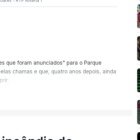
Soares - RTP Antena 1
ões que foram anunciados" para o Parque
pelas chamas e que, quatro anos depois, ainda
rir.
ER MAIS