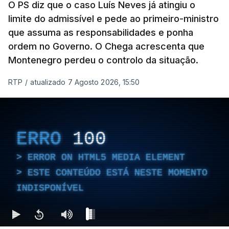
O PS diz que o caso Luís Neves já atingiu o
limite do admissível e pede ao primeiro-ministro
que assuma as responsabilidades e ponha
Empreiteiro da
Construbarcelos também
ordem no Governo. O Chega acrescenta que
fez obras na casa do diretor
Montenegro perdeu o controlo da situação.
financeiro da PJ
atualizado 7 Agosto 2026, 14:25
RTP
/
atualizado 7 Agosto 2026, 15:50
Empreiteiro que fez obras
na casa de Luís Neves
ERRO
100
também trabalhou para o
diretor financeiro da PJ
ERROR ON HTML5 MEDIA ELEMENT
atualizado 7 Agosto 2026, 14:26
ESTE CONTEÚDO ESTÁ NESTE MOMENTO
INDISPONÍVEL