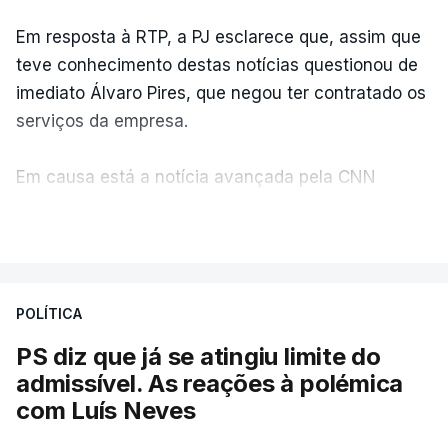
Em resposta à RTP, a PJ esclarece que, assim que
teve conhecimento destas notícias questionou de
imediato Álvaro Pires, que negou ter contratado os
serviços da empresa.
Em causa está a notícia avançada pela CNN
Portugal de que o diretor financeiro também tinha
VER MAIS
recorrido à Construbarcelos, tal como Luís Neves.
A Judiciária adianta ainda que não ordenou a
POLÍTICA
abertura de qualquer processo disciplinar, por não
ter qualquer elemento que indicie a realização
PS diz que já se atingiu limite do
dessas obras.
admissível. As reações à polémica
com Luís Neves
ARTIGOS RELACIONADOS