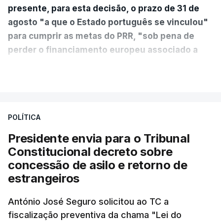
presente, para esta decisão, o prazo de 31 de
agosto "a que o Estado português se vinculou"
para cumprir as metas do PRR, "sob pena de
perder o financiamento europeu associado a
essa reforma específica".
VER MAIS
António José Seguro entende que a reforma reúne
treze apoios sociais "num só" e pretende "tornar o
POLÍTICA
sistema mais simples, mais justo e transparente".
Presidente envia para o Tribunal
"Sempre que seja possível reduzir burocracias,
Constitucional decreto sobre
eliminar sobreposições e garantir que os apoios
concessão de asilo e retorno de
chegam a quem mais necessita, estaremos a dar
estrangeiros
um passo na direção certa", argumenta o
António José Seguro solicitou ao TC a
Presidente da República.
fiscalização preventiva da chama "Lei do