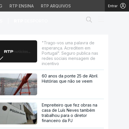
G
RTP ENSINA
RTP ARQUIVOS
Entrar
Abrir campo de
|
S
RTP
DESPORTO
editem em Portugal". S
"Trago-vos uma palavra de
esperança. Acreditem em
Portugal". Seguro publica nas
redes sociais mensagem de
incentivo
60 anos da ponte 25 de Abril.
Histórias que não se veem
Empreiteiro que fez obras na
casa de Luís Neves também
trabalhou para o diretor
financeiro da PJ