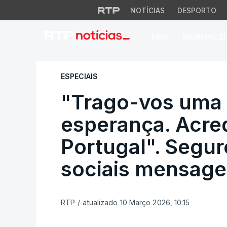
NOTÍCIAS
DESPORTO
PAÍS
MUNDIAL 2
"Trago-vos uma pa
ESPECIAIS
"Trago-vos uma 
esperança. Acre
Portugal". Segur
sociais mensage
RTP
/
atualizado 10 Março 2026, 10:15