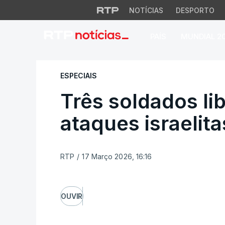
NOTÍCIAS
DESPORTO
PAÍS
MUNDIAL 2
Três soldados liba
ESPECIAIS
Três soldados l
ataques israelita
RTP
/
17 Março 2026, 16:16
OUVIR