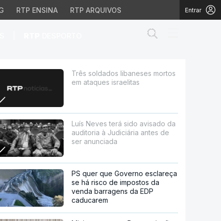
G
RTP ENSINA
RTP ARQUIVOS
Entrar
Abrir campo de
|
S
RTP
DESPORTO
 israelitas
Três soldados libaneses mortos
em ataques israelitas
Luís Neves terá sido avisado da
auditoria à Judiciária antes de
ser anunciada
PS quer que Governo esclareça
se há risco de impostos da
venda barragens da EDP
caducarem