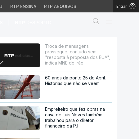
G
RTP ENSINA
RTP ARQUIVOS
Entrar
Abrir campo de
|
S
RTP
DESPORTO
em "resposta à propost
Troca de mensagens
prossegue, contudo sem
"resposta à proposta dos EUA",
indica MNE do Irão
60 anos da ponte 25 de Abril.
Histórias que não se veem
Empreiteiro que fez obras na
casa de Luís Neves também
trabalhou para o diretor
financeiro da PJ