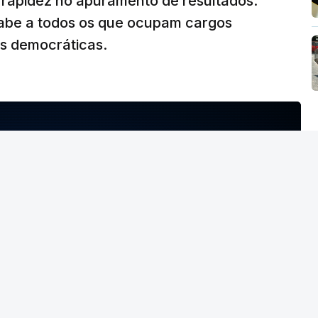
iu rapidez no apuramento de resultados.
abe a todos os que ocupam cargos
es democráticas.
NTO INDISPONÍVEL