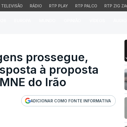
TELEVISÃO
RÁDIO
RTP PLAY
RTP PALCO
RTP ZIG ZA
026
EUROPA
MUNDO
OPINIÃO
VÍDEOS
ÁUDIO
s prossegue, contudo s
gens prossegue,
sposta à proposta
 MNE do Irão
ADICIONAR COMO FONTE INFORMATIVA