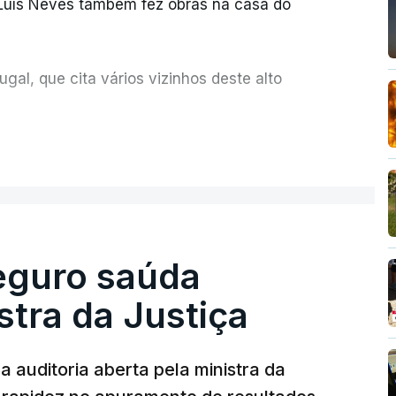
 Luís Neves também fez obras na casa do
al, que cita vários vizinhos deste alto
ue assumiu a responsabilidade de sugerir as
ER MAIS
olher um atrelado apreendido numa operação
Seguro saúda
istra da Justiça
 auditoria aberta pela ministra da