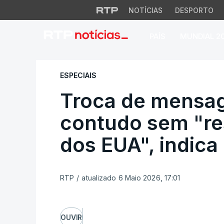
NOTÍCIAS
DESPORTO
PAÍS
MUNDIAL 2
Troca de mensagen
ESPECIAIS
Troca de mensa
contudo sem "re
dos EUA", indica
RTP
/
atualizado 6 Maio 2026, 17:01
OUVIR