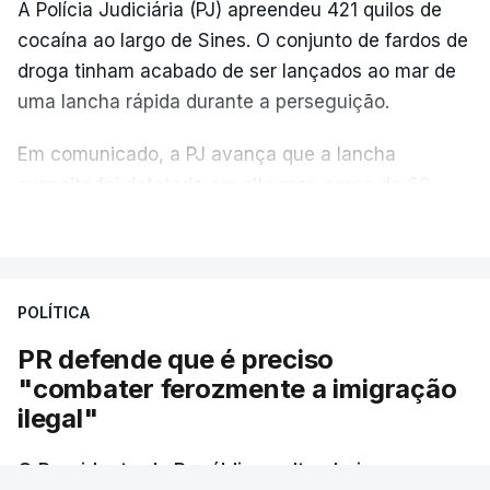
A Polícia Judiciária (PJ) apreendeu 421 quilos de
cocaína ao largo de Sines. O conjunto de fardos de
droga tinham acabado de ser lançados ao mar de
uma lancha rápida durante a perseguição.
Em comunicado, a PJ avança que a lancha
suspeita foi detetada em alto mar, cerca de 60
milhas náuticas ao largo de Sines.
VER MAIS
A apreensão aconteceu na tarde desta sexta-feira,
desencadeando uma ação de prevenção
POLÍTICA
desencadeada pela Polícia Judiciária, em
PR defende que é preciso
articulação com a Marinha, a Autoridade Marítima
"combater ferozmente a imigração
Nacional e a Força Aérea.
ilegal"
O ano de 2026 tem sido um ano de recordes: foi
O Presidente da República voltou hoje a
apreendida mais cocaína até ao momento de que