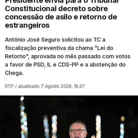
Presidente envia para o Tribunal
"Sempre que seja possível reduzir burocracias,
Constitucional decreto sobre
eliminar sobreposições e garantir que os apoios
concessão de asilo e retorno de
chegam a quem mais necessita, estaremos a dar
estrangeiros
um passo na direção certa", argumenta o
António José Seguro solicitou ao TC a
Presidente da República.
fiscalização preventiva da chama "Lei do
Retorno", aprovada no mês passado com votos
Assegurar que "ninguém é
a favor de PSD, IL e CDS-PP e a abstenção do
prejudicado"
Chega.
RTP
/
atualizado 7 Agosto 2026, 18:47
O Preisdente deixa, no entanto, deixa alguns
avisos:
uma reforma desta dimensão "deve ter
como primeiro critério a proteção das pessoas"
e "nenhum processo de simplificação pode
traduzir-se numa diminuição da proteção