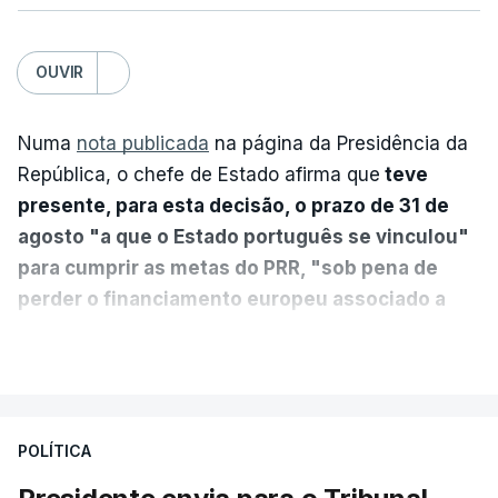
OUVIR
Numa
nota publicada
na página da Presidência da
República, o chefe de Estado afirma que
teve
presente, para esta decisão, o prazo de 31 de
agosto "a que o Estado português se vinculou"
para cumprir as metas do PRR, "sob pena de
perder o financiamento europeu associado a
essa reforma específica".
VER MAIS
António José Seguro entende que a reforma reúne
treze apoios sociais "num só" e pretende "tornar o
POLÍTICA
sistema mais simples, mais justo e transparente".