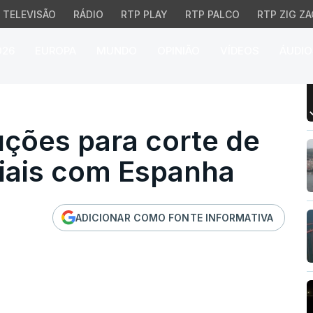
TELEVISÃO
RÁDIO
RTP PLAY
RTP PALCO
RTP ZIG ZA
026
EUROPA
MUNDO
OPINIÃO
VÍDEOS
ÁUDIO
ões para corte de rela
uções para corte de
iais com Espanha
ADICIONAR COMO FONTE INFORMATIVA