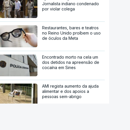
Jornalista indiano condenado
por violar colega
Restaurantes, bares e teatros
no Reino Unido proíbem o uso
de óculos da Meta
Encontrado morto na cela um
dos detidos na apreensão de
cocaína em Sines
AMI regista aumento da ajuda
alimentar e dos apoios a
pessoas sem-abrigo
Estreia hoje "Playback", o filme
sobre a vida do cantor Carlos
Paião