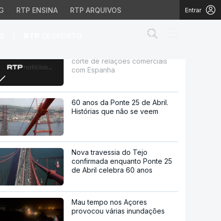
G
RTP ENSINA
RTP ARQUIVOS
Entrar
Abrir campo de
|
S
RTP
DESPORTO
Trump deu instruções para
corte de relações comerciais
ções comerciais com Es
com Espanha
60 anos da Ponte 25 de Abril.
Histórias que não se veem
Nova travessia do Tejo
confirmada enquanto Ponte 25
de Abril celebra 60 anos
Mau tempo nos Açores
provocou várias inundações