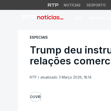
NOTÍCIAS
DESPORTO
PAÍS
MUNDIAL 2
Trump deu instruç
ESPECIAIS
Trump deu instr
relações comerc
RTP
/
atualizado 3 Março 2026, 18:14
OUVIR