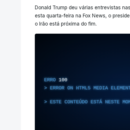
Donald Trump deu várias entrevistas nas
esta quarta-feira na Fox News, o presid
o Irão está próxima do fim.
ERRO
100
ERROR ON HTML5 MEDIA ELEMEN
ESTE CONTEÚDO ESTÁ NESTE MO