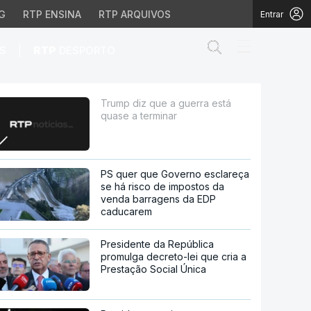
G
RTP ENSINA
RTP ARQUIVOS
Entrar
Abrir campo de
|
S
RTP
DESPORTO
inar
Trump diz que a guerra está
quase a terminar
PS quer que Governo esclareça
se há risco de impostos da
venda barragens da EDP
caducarem
Presidente da República
promulga decreto-lei que cria a
Prestação Social Única