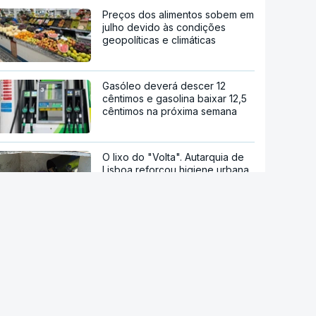
Preços dos alimentos sobem em
julho devido às condições
geopolíticas e climáticas
Gasóleo deverá descer 12
cêntimos e gasolina baixar 12,5
cêntimos na próxima semana
O lixo do "Volta". Autarquia de
Lisboa reforçou higiene urbana
Espanha impõe controlos
fronteiriços a viajantes
provenientes de Itália
Ruanda em negociações para
receber migrantes deportados