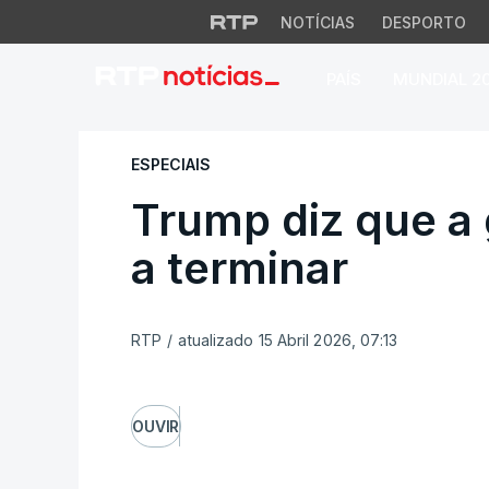
NOTÍCIAS
DESPORTO
PAÍS
MUNDIAL 2
Trump diz que a gu
ESPECIAIS
Trump diz que a
a terminar
RTP
/
atualizado 15 Abril 2026, 07:13
OUVIR