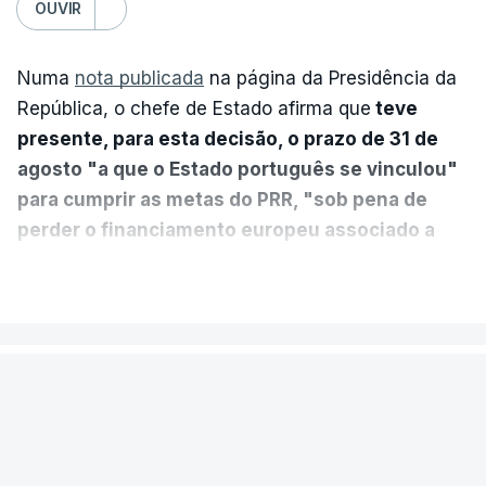
OUVIR
Numa
nota publicada
na página da Presidência da
República, o chefe de Estado afirma que
teve
presente, para esta decisão, o prazo de 31 de
agosto "a que o Estado português se vinculou"
para cumprir as metas do PRR, "sob pena de
perder o financiamento europeu associado a
essa reforma específica".
VER MAIS
António José Seguro entende que a reforma reúne
treze apoios sociais "num só" e pretende "tornar o
POLÍTICA
sistema mais simples, mais justo e transparente".
Presidente envia para o Tribunal
"Sempre que seja possível reduzir burocracias,
Constitucional decreto sobre
eliminar sobreposições e garantir que os apoios
concessão de asilo e retorno de