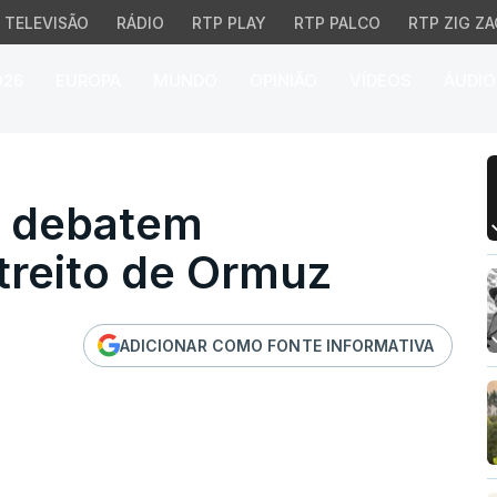
TELEVISÃO
RÁDIO
RTP PLAY
RTP PALCO
RTP ZIG ZA
026
EUROPA
MUNDO
OPINIÃO
VÍDEOS
ÁUDIO
ebatem reabertura do E
r debatem
treito de Ormuz
ADICIONAR COMO FONTE INFORMATIVA