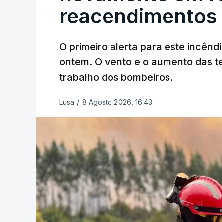
reacendimentos
O primeiro alerta para este incêndi
ERRO
100
ontem. O vento e o aumento das te
ERROR ON HTML5 MEDIA ELEMEN
trabalho dos bombeiros.
ESTE CONTEÚDO ESTÁ NESTE MO
Lusa
/
8 Agosto 2026, 16:43
O Chega considerou "de uma enorme gra
República
de enviar para o Tribunal Cons
estrangeiros, sustentando tratar-se de "