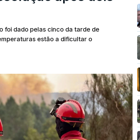
o foi dado pelas cinco da tarde de
mperaturas estão a dificultar o
T
MENTO INDISPONÍVEL
vidade" a decisão do Presidente da
titucional o decreto sobre retorno de
uma irresponsabilidade".