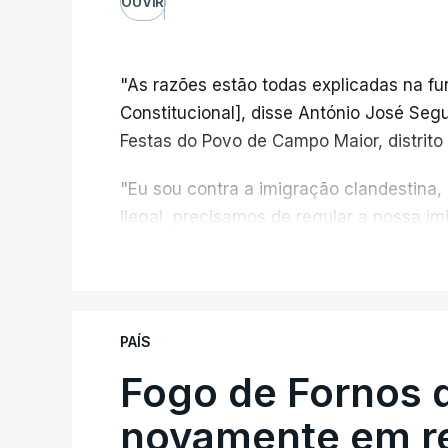
OUVIR
"As razões estão todas explicadas na f
Constitucional], disse António José Segur
Festas do Povo de Campo Maior, distrito 
"Eu sou contra a imigração clandestina,
ilegal, precisamos de regular a nossa i
fronteiras e nada disto é incompatível 
V
designadamente menores e crianças", a
António José Seguro mostrou dúvidas sob
PAÍS
criança.
Fogo de Fornos 
novamente em re