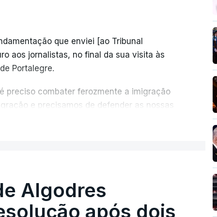
undamentação que enviei [ao Tribunal
o aos jornalistas, no final da sua visita às
de Portalegre.
 é preciso combater ferozmente a imigração
migração e precisamos de defender as nossas
com tratarmos com dignidade as pessoas,
ER MAIS
crescentou.
re se é garantido o superior interesse da
de Algodres
solução após dois