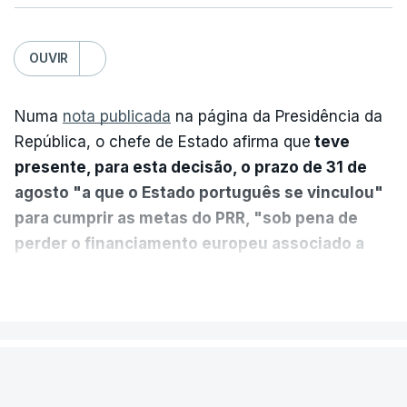
OUVIR
Numa
nota publicada
na página da Presidência da
República, o chefe de Estado afirma que
teve
presente, para esta decisão, o prazo de 31 de
agosto "a que o Estado português se vinculou"
para cumprir as metas do PRR, "sob pena de
perder o financiamento europeu associado a
essa reforma específica".
VER MAIS
António José Seguro entende que a reforma reúne
treze apoios sociais "num só" e pretende "tornar o
POLÍTICA
sistema mais simples, mais justo e transparente".
Presidente envia para o Tribunal