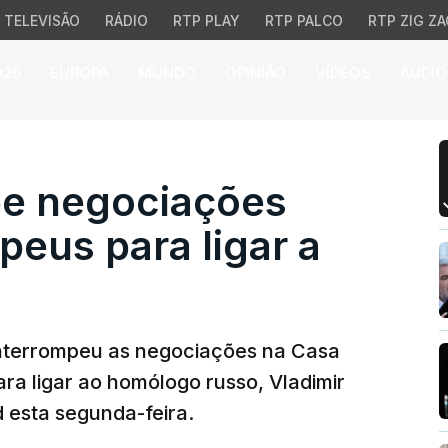
TELEVISÃO
RÁDIO
RTP PLAY
RTP PALCO
RTP ZIG ZA
026
EUROPA
MUNDO
OPINIÃO
VÍDEOS
ÁUDIO
egociações com líderes
pe negociações
peus para ligar a
interrompeu as negociações na Casa
ra ligar ao homólogo russo, Vladimir
d esta segunda-feira.