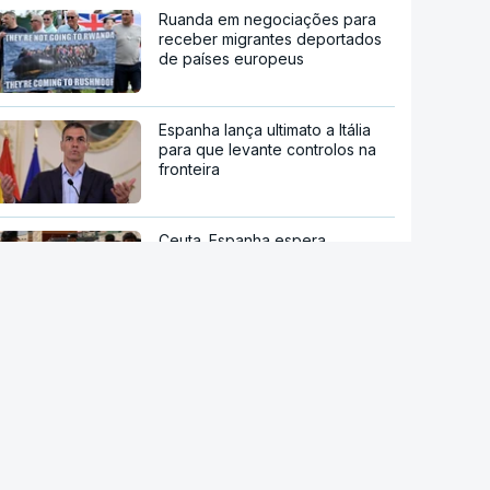
Ruanda em negociações para
receber migrantes deportados
de países europeus
Espanha lança ultimato a Itália
para que levante controlos na
fronteira
Ceuta. Espanha espera
transferir menores para o
continente "dentro de
semanas"
Novo ataque com drones
provoca incêndio em centro
logístico russo
Pelo menos oito mortos em
ataque em escola secundária