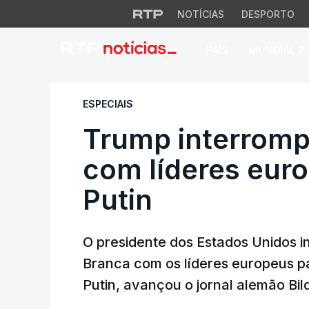
NOTÍCIAS
DESPORTO
PAÍS
MUNDIAL 2
Trump interrompe n
ESPECIAIS
Trump interrom
com líderes euro
Putin
O presidente dos Estados Unidos 
Branca com os líderes europeus pa
Putin, avançou o jornal alemão Bil