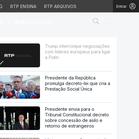
G
RTP ENSINA
RTP ARQUIVOS
Entrar
Abrir campo de
|
S
RTP
DESPORTO
 europeus para ligar a 
Trump interrompe negociações
com líderes europeus para ligar
a Putin
Presidente da República
promulga decreto-lei que cria a
Prestação Social Única
Presidente envia para o
Tribunal Constitucional decreto
sobre concessão de asilo e
retorno de estrangeiros