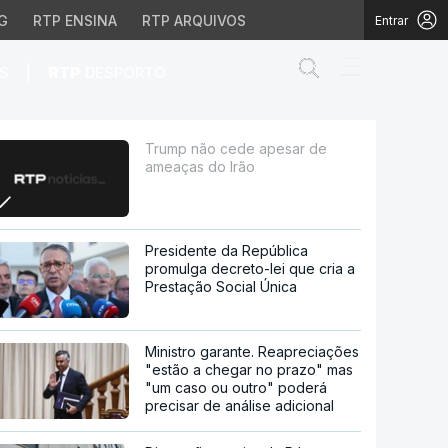
G
RTP ENSINA
RTP ARQUIVOS
Entrar
Abrir campo de
|
S
RTP
DESPORTO
ão
Trump não cede apesar de
ameaças do Irão
Presidente da República
promulga decreto-lei que cria a
Prestação Social Única
Ministro garante. Reapreciações
"estão a chegar no prazo" mas
"um caso ou outro" poderá
precisar de análise adicional