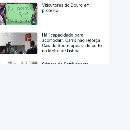
Viticultores do Douro em
protesto
Há "capacidade para
acomodar". Carris não reforça
Cais do Sodré apesar de corte
no Metro de Lisboa
Câmara da Sertã aponta
situação "muito difícil" da EN2
em Pedrógão Pequeno
Espanha lança ultimato a Itália
para que levante controlos na
fronteira
Ceuta. Espanha espera
transferir menores para o