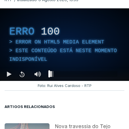
ERRO
100
ERROR ON HTML5 MEDIA ELEMENT
ESTE CONTEÚDO ESTÁ NESTE MOMENTO
INDISPONÍVEL
Foto: Rui Alves Cardoso - RTP
ARTIGOS RELACIONADOS
Nova travessia do Tejo