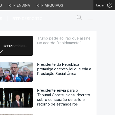
G
RTP ENSINA
RTP ARQUIVOS
Entrar
Abrir campo de
|
S
RTP
DESPORTO
 "rapidamente"
Trump pede ao Irão que assine
um acordo "rapidamente"
Presidente da República
promulga decreto-lei que cria a
Prestação Social Única
Presidente envia para o
Tribunal Constitucional decreto
sobre concessão de asilo e
retorno de estrangeiros