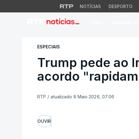
NOTÍCIAS
DESPORTO
PAÍS
MUNDIAL 2
Trump pede ao Irã
ESPECIAIS
Trump pede ao I
acordo "rapidam
RTP
/
atualizado 8 Maio 2026, 07:06
OUVIR