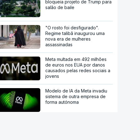
bloqueia projeto de Trump para
salão de baile
"O rosto foi desfigurado".
Regime talibã inaugurou uma
nova era de mulheres
assassinadas
Meta multada em 492 milhões
de euros nos EUA por danos
causados pelas redes sociais a
jovens
Modelo de IA da Meta invadiu
sistema de outra empresa de
forma autónoma
Ordem dos Médicos pede
avisos públicos para evitar
danos na visão no eclipse solar