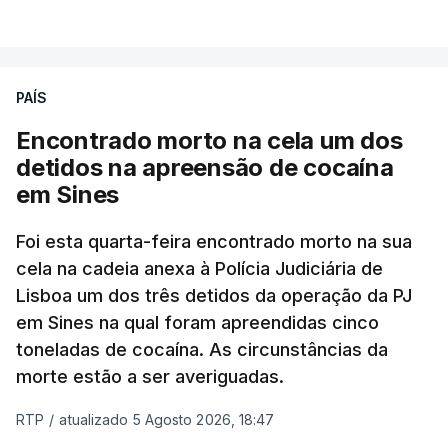
VER MAIS
publicados no dia seguinte (sexta-feira), o que
poderá não acontecer.
PAÍS
No domingo, estavam concluídos cerca de 50 por
cento dos mais de 20 mil pedidos de reapreciação,
Encontrado morto na cela um dos
mas Cristina Mota, porta-voz da Missão Escola
detidos na apreensão de cocaína
Pública, tem dúvidas de que o processo esteja
em Sines
concluído a tempo.
Foi esta quarta-feira encontrado morto na sua
cela na cadeia anexa à Polícia Judiciária de
"Durante o fim de semana e nos últimos dias,
Lisboa um dos três detidos da operação da PJ
apercebamo-nos que ainda estão a ser
em Sines na qual foram apreendidas cinco
convocados professores para reapreciações"
,
toneladas de cocaína. As circunstâncias da
disse a professora à agência Lusa.
"Será
morte estão a ser averiguadas.
praticamente impossível termos a totalidade
das reapreciações na sexta-feira".
RTP
/
atualizado 5 Agosto 2026, 18:47