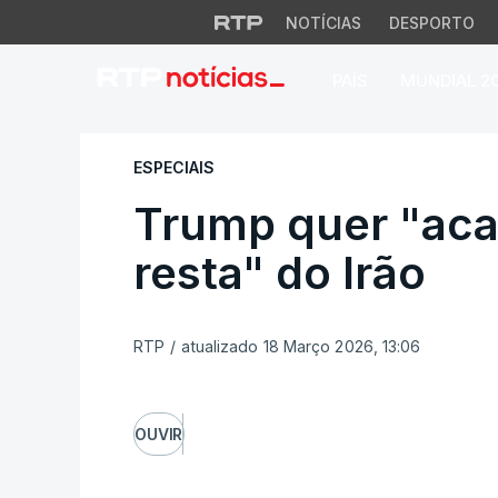
NOTÍCIAS
DESPORTO
PAÍS
MUNDIAL 2
Trump quer "acaba
ESPECIAIS
Trump quer "aca
resta" do Irão
RTP
/
atualizado 18 Março 2026, 13:06
OUVIR