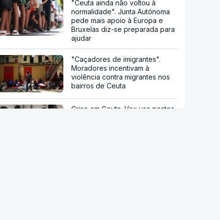
"Ceuta ainda não voltou à
normalidade". Junta Autónoma
pede mais apoio à Europa e
Bruxelas diz-se preparada para
ajudar
"Caçadores de imigrantes".
Moradores incentivam à
violência contra migrantes nos
bairros de Ceuta
Crise em Ceuta. Vox usa pactos
com PP para se opor ao
acolhimento de menores
Crise em Ceuta. "Hoje foi
Espanha, amanhã pode ser
qualquer outro País", avisa
António Vitorino
stale a aplicação
Droga PJ. Cidadão indiano
P Notícias
encontrado morto estaria a