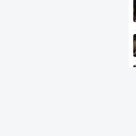
Newsletter
RTP
In
RT