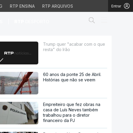
G
RTP ENSINA
RTP ARQUIVOS
Entrar
Abrir campo de
|
S
RTP
DESPORTO
rão
Trump quer "acabar com o que
resta" do Irão
60 anos da ponte 25 de Abril.
Histórias que não se veem
Empreiteiro que fez obras na
casa de Luís Neves também
trabalhou para o diretor
financeiro da PJ