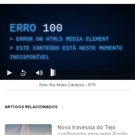
ERRO
100
ERROR ON HTML5 MEDIA ELEMENT
ESTE CONTEÚDO ESTÁ NESTE MOMENTO
INDISPONÍVEL
Foto: Rui Alves Cardoso - RTP
ARTIGOS RELACIONADOS
Nova travessia do Tejo
confirmada enquanto Ponte