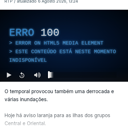
RTP
/
atualizado 6 Agosto 2026, 13:24
ERRO
100
ERROR ON HTML5 MEDIA ELEMENT
ESTE CONTEÚDO ESTÁ NESTE MOMENTO
INDISPONÍVEL
O temporal provocou também uma derrocada e
várias inundações.
Hoje há aviso laranja para as ilhas dos grupos
Central e Oriental.