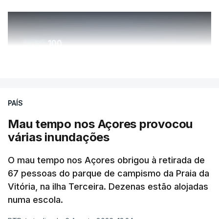
ERRO
100
ERROR ON HTML5 MEDIA ELEMENT
VER MAIS
ESTE CONTEÚDO ESTÁ NESTE
MOMENTO INDISPONÍVEL
PAÍS
Mau tempo nos Açores provocou
várias inundações
O mau tempo nos Açores obrigou à retirada de
67 pessoas do parque de campismo da Praia da
Vitória, na ilha Terceira. Dezenas estão alojadas
numa escola.