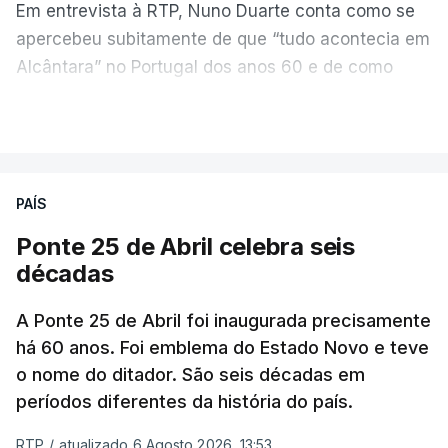
Em entrevista à RTP, Nuno Duarte conta como se
apercebeu subitamente de que “tudo acontecia em
Alcântara” no Portugal dos anos 60 e de como
poderia incluir esta obra marcante na ficção. Hoje,
VER MAIS
quando passa pelo aço de cor avermelhada que
faz a ligação entre as duas margens do Tejo, sorri
e reconhece como a ponte mudou a sua vida de
PAÍS
forma inesperada, através da literatura.
Ponte 25 de Abril celebra seis
Em
“Pés de Barro”,
lê-se a história ficcionada de
décadas
como se produziu esta grande infraestrutura, à
época, a maior ponte suspensa da Europa. Os
A Ponte 25 de Abril foi inaugurada precisamente
dramas e peripécias diárias dos que a construíram
há 60 anos. Foi emblema do Estado Novo e teve
o nome do ditador. São seis décadas em
dão também o mote para abordar o contexto
períodos diferentes da história do país.
envolvente, num contraste entre o apogeu da
engenharia e da modernidade e os sinais de um
RTP
/
atualizado 6 Agosto 2026, 13:53