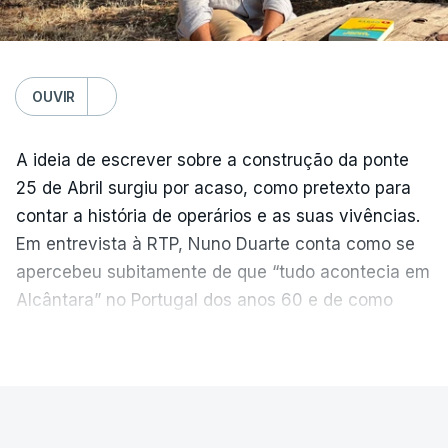
OUVIR
A ideia de escrever sobre a construção da ponte
25 de Abril surgiu por acaso, como pretexto para
contar a história de operários e as suas vivências.
Em entrevista à RTP, Nuno Duarte conta como se
apercebeu subitamente de que “tudo acontecia em
Alcântara” no Portugal dos anos 60 e de como
poderia incluir esta obra marcante na ficção. Hoje,
VER MAIS
quando passa pelo aço de cor avermelhada que
faz a ligação entre as duas margens do Tejo, sorri
e reconhece como a ponte mudou a sua vida de
PAÍS
forma inesperada, através da literatura.