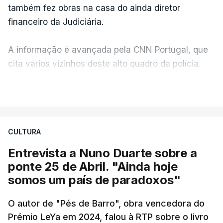
também fez obras na casa do ainda diretor
financeiro da Judiciária.
A informação é avançada pela CNN Portugal, que
cita vários vizinhos deste alto quadro da polícia.
VER MAIS
Foi o diretor financeiro, Álvaro Pires, que assumiu a
responsabilidade de sugerir as instalações da
Construbarcelos para acolher um atrelado
CULTURA
apreendido numa operação de droga.
Entrevista a Nuno Duarte sobre a
ponte 25 de Abril. "Ainda hoje
somos um país de paradoxos"
O autor de "Pés de Barro", obra vencedora do
Prémio LeYa em 2024, falou à RTP sobre o livro