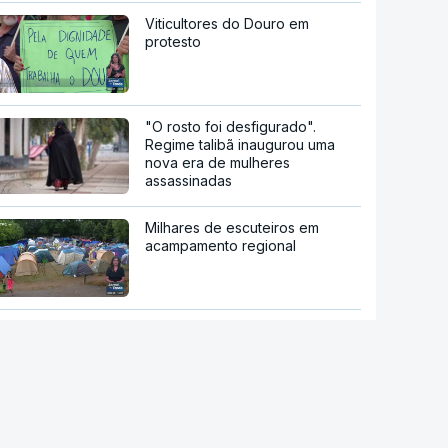
Viticultores do Douro em
protesto
"O rosto foi desfigurado".
Regime talibã inaugurou uma
nova era de mulheres
assassinadas
Milhares de escuteiros em
acampamento regional
Moledo é o "lugar de verão" de
milhares de pessoas
Kanye West em Portugal.