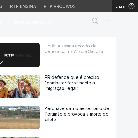
G
RTP ENSINA
RTP ARQUIVOS
Entrar
Abrir campo de
|
S
RTP
DESPORTO
ábia Saudita
Ucrânia assina acordo de
defesa com a Arábia Saudita
PR defende que é preciso
"combater ferozmente a
imigração ilegal"
Aeronave cai no aeródromo de
Portimão e provoca a morte do
piloto