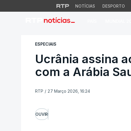
NOTÍCIAS
DESPORTO
PAÍS
MUNDIAL 2
Ucrânia assina aco
ESPECIAIS
Ucrânia assina a
com a Arábia Sa
RTP
/
27 Março 2026, 16:24
OUVIR