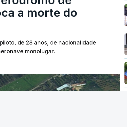
 aeródromo de
oca a morte do
 piloto, de 28 anos, de nacionalidade
 aeronave monolugar.
T
MENTO INDISPONÍVEL
vidade" a decisão do Presidente da