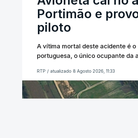
Avioneta cai no
Portimão e prov
piloto
A vítima mortal deste acidente é o
ERRO
100
portuguesa, o único ocupante da
ERROR ON HTML5 MEDIA ELEMEN
ESTE CONTEÚDO ESTÁ NESTE MO
RTP
/
atualizado 8 Agosto 2026, 11:33
O Chega considerou "de uma enorme gra