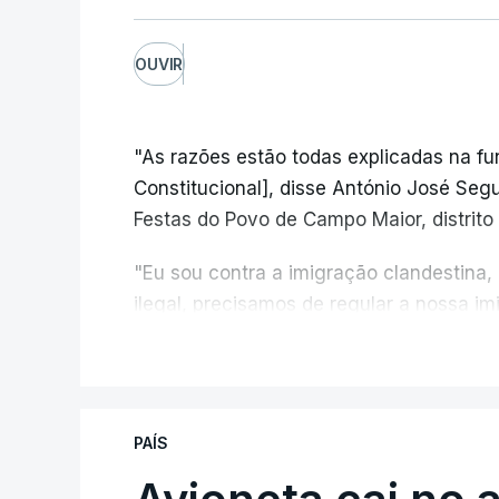
OUVIR
"As razões estão todas explicadas na f
Constitucional], disse António José Segur
Festas do Povo de Campo Maior, distrito 
"Eu sou contra a imigração clandestina,
ilegal, precisamos de regular a nossa i
fronteiras e nada disto é incompatível 
V
designadamente menores e crianças", a
António José Seguro mostrou dúvidas sob
PAÍS
criança.