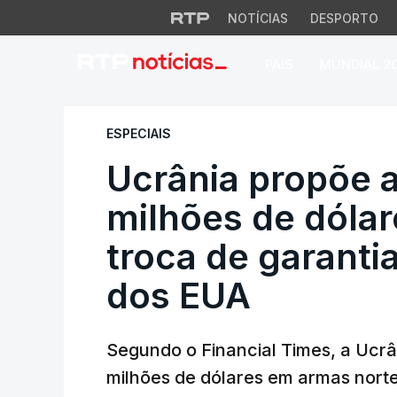
NOTÍCIAS
DESPORTO
PAÍS
MUNDIAL 2
Ucrânia propõe ac
ESPECIAIS
Ucrânia propõe a
milhões de dóla
troca de garanti
dos EUA
Segundo o Financial Times, a Ucr
milhões de dólares em armas nort