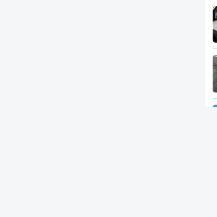
Newsletter
RTP
In
RT