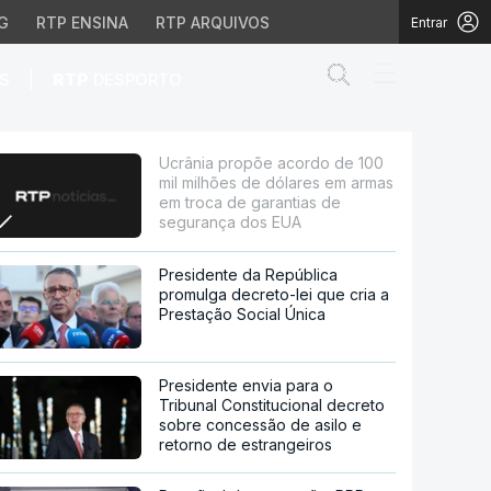
G
RTP ENSINA
RTP ARQUIVOS
Entrar
Abrir campo de
|
S
RTP
DESPORTO
s de dólares em armas e
Ucrânia propõe acordo de 100
mil milhões de dólares em armas
em troca de garantias de
segurança dos EUA
Presidente da República
promulga decreto-lei que cria a
Prestação Social Única
Presidente envia para o
Tribunal Constitucional decreto
sobre concessão de asilo e
retorno de estrangeiros