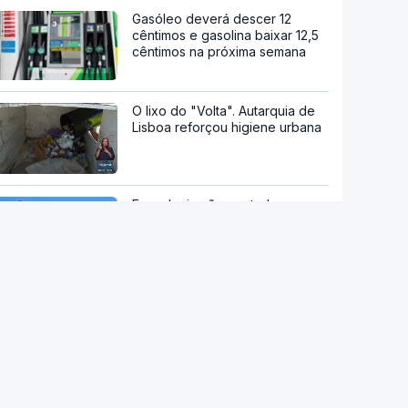
Gasóleo deverá descer 12
cêntimos e gasolina baixar 12,5
cêntimos na próxima semana
O lixo do "Volta". Autarquia de
Lisboa reforçou higiene urbana
Espanha impõe controlos
fronteiriços a viajantes
provenientes de Itália
Ruanda em negociações para
receber migrantes deportados
de países europeus
stale a aplicação
Ceuta. Espanha espera
P Notícias
transferir menores para o