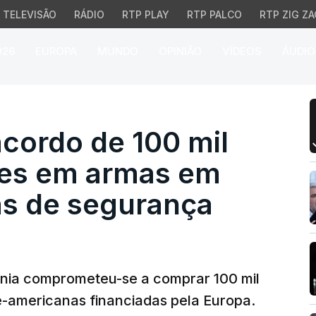
TELEVISÃO
RÁDIO
RTP PLAY
RTP PALCO
RTP ZIG ZA
026
EUROPA
MUNDO
OPINIÃO
VÍDEOS
ÁUDIO
ordo de 100 mil milhõe
cordo de 100 mil
res em armas em
as de segurança
ânia comprometeu-se a comprar 100 mil
e-americanas financiadas pela Europa.