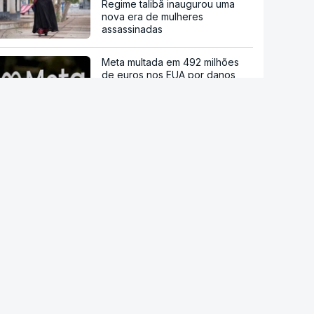
Regime talibã inaugurou uma
nova era de mulheres
assassinadas
Meta multada em 492 milhões
de euros nos EUA por danos
causados pelas redes sociais a
jovens
Modelo de IA da Meta invadiu
sistema de outra empresa de
forma autónoma
Ordem dos Médicos pede
avisos públicos para evitar
danos na visão no eclipse solar
Droga PJ. Cidadão indiano
encontrado morto estaria a
trabalhar com as autoridades