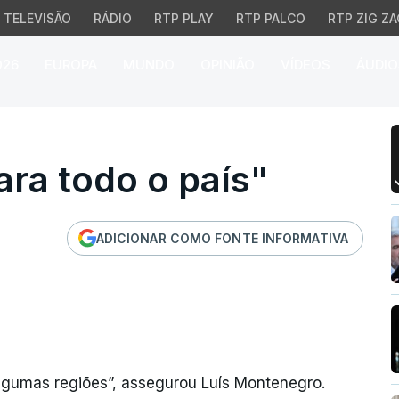
TELEVISÃO
RÁDIO
RTP PLAY
RTP PALCO
RTP ZIG ZA
026
EUROPA
MUNDO
OPINIÃO
VÍDEOS
ÁUDIO
 todo o país"
ra todo o país"
ADICIONAR COMO FONTE INFORMATIVA
lgumas regiões”, assegurou Luís Montenegro.