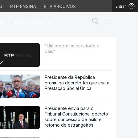
G
RTP ENSINA
RTP ARQUIVOS
Entrar
Abrir campo de
|
S
RTP
DESPORTO
"Um programa para todo o
país"
Presidente da República
promulga decreto-lei que cria a
Prestação Social Única
Presidente envia para o
Tribunal Constitucional decreto
sobre concessão de asilo e
retorno de estrangeiros