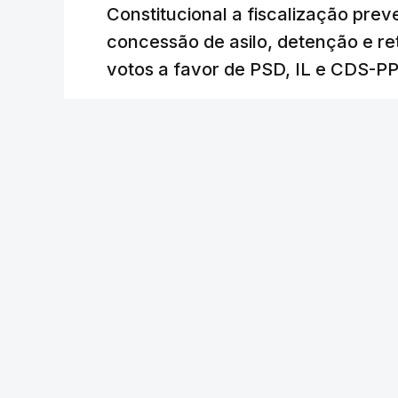
Constitucional a fiscalização pre
concessão de asilo, detenção e r
votos a favor de PSD, IL e CDS-P
RTP
/
cerca de uma hora