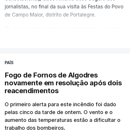
jornalistas, no final da sua visita às Festas do Povo
de Campo Maior, distrito de Portalegre.
"Eu sou contra a imigração clandestina, é preciso
combater ferozmente a imigração ilegal,
VER MAIS
precisamos de regular a nossa imigração e
precisamos de defender as nossas fronteiras e
nada disto é incompatível com tratarmos com
PAÍS
dignidade as pessoas, designadamente menores e
Fogo de Fornos de Algodres
crianças", acrescentou.
novamente em resolução após dois
reacendimentos
António José Seguro mostrou dúvidas sobre se é
garantido o superior interesse da criança.
O primeiro alerta para este incêndio foi dado
pelas cinco da tarde de ontem. O vento e o
aumento das temperaturas estão a dificultar o
trabalho dos bombeiros.
ERRO
100