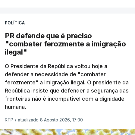
A apreensão aconteceu na tarde desta sexta-feira,
desencadeando uma ação de prevenção
POLÍTICA
desencadeada pela Polícia Judiciária, em
PR defende que é preciso
articulação com a Marinha, a Autoridade Marítima
"combater ferozmente a imigração
Nacional e a Força Aérea.
ilegal"
O ano de 2026 tem sido um ano de recordes: foi
O Presidente da República voltou hoje a
apreendida mais cocaína até ao momento de que
defender a necessidade de "combater
em todo o ano de 2025.
ferozmente" a imigração ilegal. O presidente da
A ação de prevenção visa a deteção em alto mar
República insiste que defender a segurança das
de embarcações de alta velocidade (EAV) que
fronteiras não é incompatível com a dignidade
humana.
utilizam a costa nacional para o tráfico de droga.
RTP
/
atualizado 8 Agosto 2026, 17:00
c/ Lusa