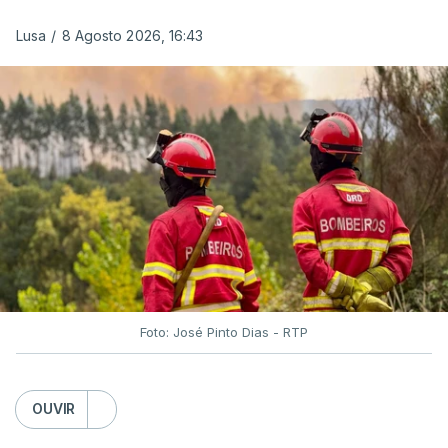
ERROR ON HTML5 MEDIA ELEMENT
Lusa
/
8 Agosto 2026, 16:43
ESTE CONTEÚDO ESTÁ NESTE
MOMENTO INDISPONÍVEL
O Chega considerou "de uma enorme gravidade" a
decisão do Presidente da República
de enviar para
o Tribunal Constitucional o decreto sobre retorno
de estrangeiros, sustentando tratar-se de "uma
irresponsabilidade".
Foto: José Pinto Dias - RTP
Na sexta-feira, a Presidência da República
anunciou que
António José Seguro pediu ao
OUVIR
Tribunal Constitucional a fiscalização preventiva do
decreto
do parlamento sobre concessão de asilo,