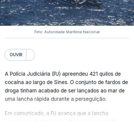
Foto: Autoridade Marítima Nacional
OUVIR
A Polícia Judiciária (PJ) apreendeu 421 quilos de
cocaína ao largo de Sines. O conjunto de fardos de
droga tinham acabado de ser lançados ao mar de
uma lancha rápida durante a perseguição.
Em comunicado, a PJ avança que a lancha
suspeita foi detetada em alto mar, cerca de 60
milhas náuticas ao largo de Sines.
VER MAIS