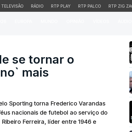
TELEVISÃO
RÁDIO
RTP PLAY
RTP PALCO
RTP ZIG ZA
026
EUROPA
MUNDO
OPINIÃO
VÍDEOS
ÁUDIO
se tornar o presidente 
e se tornar o
ino` mais
lo Sporting torna Frederico Varandas
éus nacionais de futebol ao serviço do
ibeiro Ferreira, líder entre 1946 e