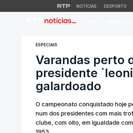
NOTÍCIAS
DESPORTO
PAÍS
MUNDIAL 2
Varandas perto de 
ESPECIAIS
Varandas perto d
presidente `leon
galardoado
O campeonato conquistado hoje pe
num dos presidentes com mais trof
clube, com oito, em igualdade com R
1953.