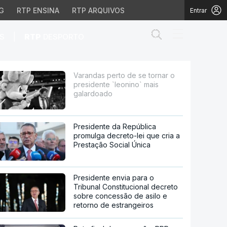
G
RTP ENSINA
RTP ARQUIVOS
Entrar
Abrir campo de
|
S
RTP
DESPORTO
`leonino` mais galardoa
Varandas perto de se tornar o
presidente `leonino` mais
galardoado
Presidente da República
promulga decreto-lei que cria a
Prestação Social Única
Presidente envia para o
Tribunal Constitucional decreto
sobre concessão de asilo e
retorno de estrangeiros