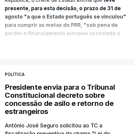
presente, para esta decisão, o prazo de 31 de
agosto "a que o Estado português se vinculou"
para cumprir as metas do PRR, "sob pena de
perder o financiamento europeu associado a
essa reforma específica".
VER MAIS
António José Seguro entende que a reforma reúne
treze apoios sociais "num só" e pretende "tornar o
POLÍTICA
sistema mais simples, mais justo e transparente".
Presidente envia para o Tribunal
"Sempre que seja possível reduzir burocracias,
Constitucional decreto sobre
eliminar sobreposições e garantir que os apoios
concessão de asilo e retorno de
chegam a quem mais necessita, estaremos a dar
estrangeiros
um passo na direção certa", argumenta o
António José Seguro solicitou ao TC a
Presidente da República.
fiscalização preventiva da chama "Lei do