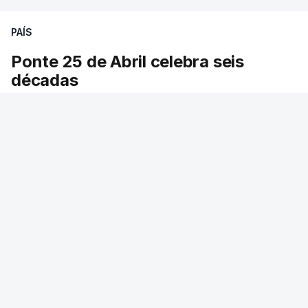
PAÍS
Ponte 25 de Abril celebra seis
décadas
A Ponte 25 de Abril foi inaugurada precisamente
há 60 anos. Foi emblema do Estado Novo e teve
o nome do ditador. São seis décadas em
períodos diferentes da história do país.
RTP
/
atualizado 6 Agosto 2026, 13:53
ERRO
100
ERROR ON HTML5 MEDIA ELEMENT