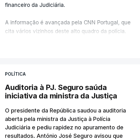
financeiro da Judiciária.
A informação é avançada pela CNN Portugal, que
cita vários vizinhos deste alto quadro da polícia.
VER MAIS
Foi o diretor financeiro, Álvaro Pires, que assumiu a
responsabilidade de sugerir as instalações da
Construbarcelos para acolher um atrelado
POLÍTICA
apreendido numa operação de droga.
Auditoria à PJ. Seguro saúda
iniciativa da ministra da Justiça
O presidente da República saudou a auditoria
aberta pela ministra da Justiça à Polícia
Judiciária e pediu rapidez no apuramento de
resultados. António José Seguro avisou que