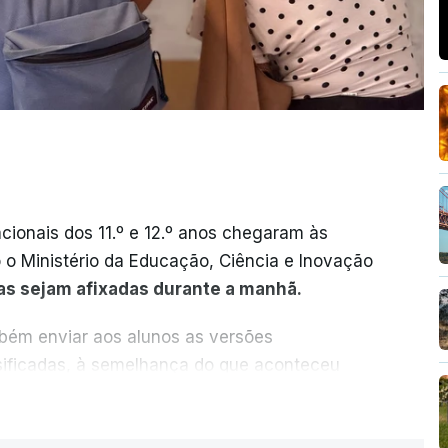
cionais dos 11.º e 12.º anos chegaram às
o o Ministério da Educação, Ciência e Inovação
as sejam afixadas durante a manhã.
mbém enviar aos alunos as versões
ssificadas, à semelhança do que aconteceu
ER MAIS
vas dependia da apresentação de um