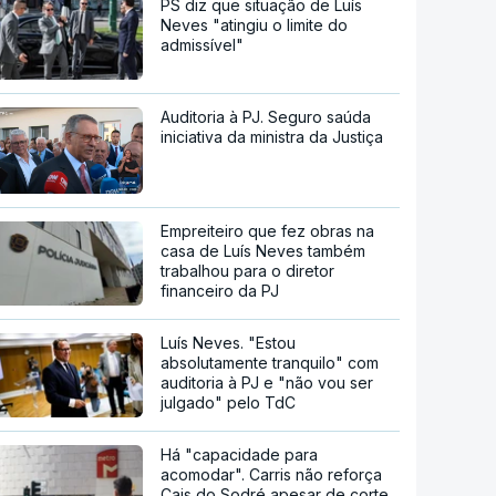
PS diz que situação de Luís
Neves "atingiu o limite do
admissível"
Auditoria à PJ. Seguro saúda
iniciativa da ministra da Justiça
Empreiteiro que fez obras na
casa de Luís Neves também
trabalhou para o diretor
financeiro da PJ
Luís Neves. "Estou
absolutamente tranquilo" com
auditoria à PJ e "não vou ser
julgado" pelo TdC
Há "capacidade para
acomodar". Carris não reforça
Cais do Sodré apesar de corte