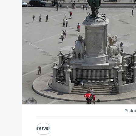
Pela primeira vez este ano, os exames n
em formato digital, mas o processo regis
adiamento por alguns dias da divulgação
O Ministério manteve os calendários de 
de acesso ao ensino superior, que termi
especial de exames, que irá decorrer en
c/Lusa
ARTIGOS RELACIONADOS
Pedro
Prazo para as cand
quinta-feira
OUVIR