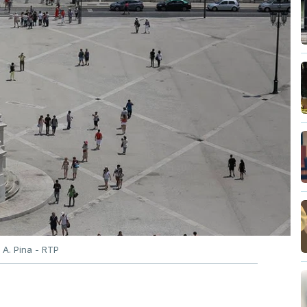
acionais do ensino secundário foram avaliados
tou várias falhas técnicas, obrigando ao
 das notas.
candidatura da 1.ª fase do concurso nacional
nou na quinta-feira, e criou uma época
tre 03 e 08 de setembro.
 A. Pina - RTP
idaturas ao ensino superior termina esta