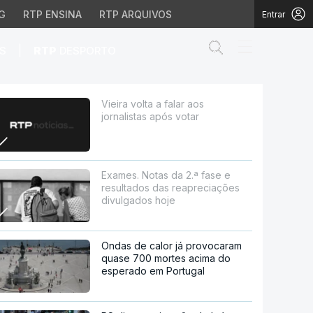
G
RTP ENSINA
RTP ARQUIVOS
Entrar
Abrir campo de
|
S
RTP
DESPORTO
ar
Vieira volta a falar aos
jornalistas após votar
Exames. Notas da 2.ª fase e
resultados das reapreciações
divulgados hoje
Ondas de calor já provocaram
quase 700 mortes acima do
esperado em Portugal