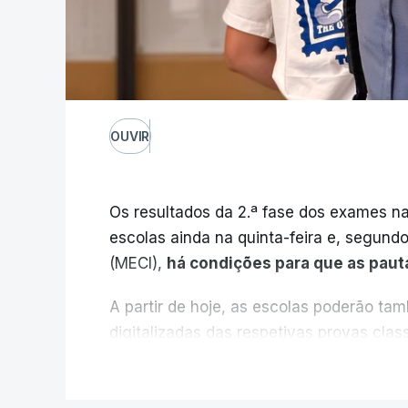
OUVIR
Os resultados da 2.ª fase dos exames na
escolas ainda na quinta-feira e, segund
(MECI),
há condições para que as paut
A partir de hoje, as escolas poderão ta
digitalizadas das respetivas provas cla
durante a 1.ª fase.
V
Em anos anteriores, a consulta das pro