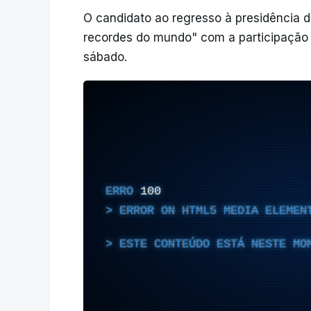
O candidato ao regresso à presidência d
recordes do mundo" com a participação 
sábado.
ERRO
100
ERROR ON HTML5 MEDIA ELEMEN
ESTE CONTEÚDO ESTÁ NESTE MO