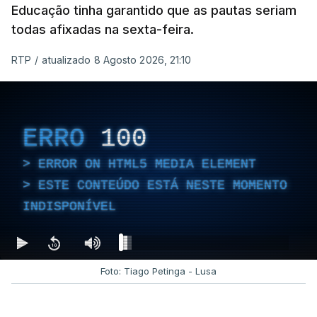
Educação tinha garantido que as pautas seriam
todas afixadas na sexta-feira.
RTP
/
atualizado 8 Agosto 2026, 21:10
ERRO
100
ERROR ON HTML5 MEDIA ELEMENT
ESTE CONTEÚDO ESTÁ NESTE MOMENTO
INDISPONÍVEL
Foto: Tiago Petinga - Lusa