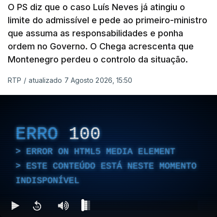
O PS diz que o caso Luís Neves já atingiu o
limite do admissível e pede ao primeiro-ministro
que assuma as responsabilidades e ponha
Empreiteiro da
Construbarcelos também
ordem no Governo. O Chega acrescenta que
fez obras na casa do diretor
Montenegro perdeu o controlo da situação.
financeiro da PJ
atualizado 7 Agosto 2026, 14:25
RTP
/
atualizado 7 Agosto 2026, 15:50
Empreiteiro que fez obras
na casa de Luís Neves
ERRO
100
também trabalhou para o
diretor financeiro da PJ
ERROR ON HTML5 MEDIA ELEMENT
atualizado 7 Agosto 2026, 14:26
ESTE CONTEÚDO ESTÁ NESTE MOMENTO
INDISPONÍVEL