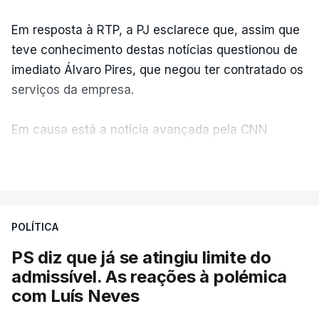
Em resposta à RTP, a PJ esclarece que, assim que
teve conhecimento destas notícias questionou de
imediato Álvaro Pires, que negou ter contratado os
serviços da empresa.
Em causa está a notícia avançada pela CNN
Portugal de que o diretor financeiro também tinha
VER MAIS
recorrido à Construbarcelos, tal como Luís Neves.
A Judiciária adianta ainda que não ordenou a
POLÍTICA
abertura de qualquer processo disciplinar, por não
ter qualquer elemento que indicie a realização
PS diz que já se atingiu limite do
dessas obras.
admissível. As reações à polémica
com Luís Neves
ARTIGOS RELACIONADOS