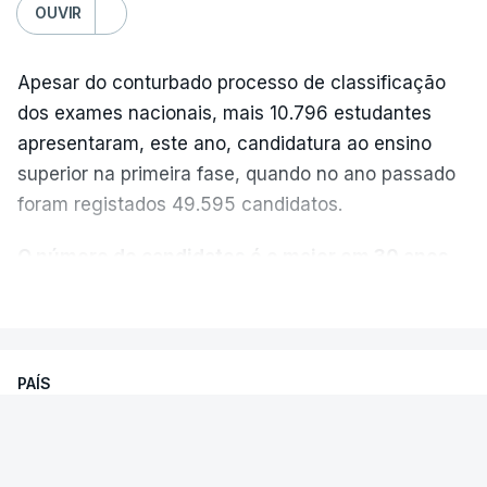
OUVIR
Apesar do conturbado processo de classificação
dos exames nacionais, mais 10.796 estudantes
apresentaram, este ano, candidatura ao ensino
superior na primeira fase, quando no ano passado
foram registados 49.595 candidatos.
O número de candidatos é o maior em 30 anos,
“exceto nos anos da pandemia de Covid-19
,
VER MAIS
durante os quais foram adotadas regras
excecionais para a conclusão do ensino
secundário e para a utilização de exames
PAÍS
nacionais como provas de ingresso”, refere o
Exames Nacionais. Resultados da
Ministério da Educação, Ciência e Inovação (MECI)
segunda fase já começaram a ser
em comunicado enviado esta sexta-feira.