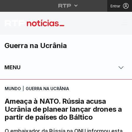
Entrar
Ameaça à NATO. Rússia
Guerra na Ucrânia
MENU
MUNDO
|
GUERRA NA UCRÂNIA
Ameaça à NATO. Rússia acusa
Ucrânia de planear lançar drones a
partir de países do Báltico
O embaixador da Rússia na ONU informou esta