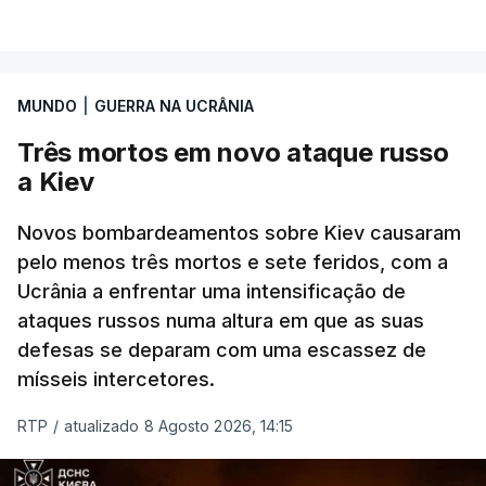
VER MAIS
Ucrânia a travar as receitas energéticas russas.
Entre essas sanções está a proibição de visto a
MUNDO
|
GUERRA NA UCRÂNIA
Vladimir Putin e aos principais comandantes
militares e ainda a aplicação de tarifas até 500%
Três mortos em novo ataque russo
sobre as exportações russas.
a Kiev
Novos bombardeamentos sobre Kiev causaram
pelo menos três mortos e sete feridos, com a
ERRO
100
Ucrânia a enfrentar uma intensificação de
ERROR ON HTML5 MEDIA ELEMENT
ataques russos numa altura em que as suas
defesas se deparam com uma escassez de
ESTE CONTEÚDO ESTÁ NESTE
mísseis intercetores.
MOMENTO INDISPONÍVEL
RTP
/
atualizado 8 Agosto 2026, 14:15