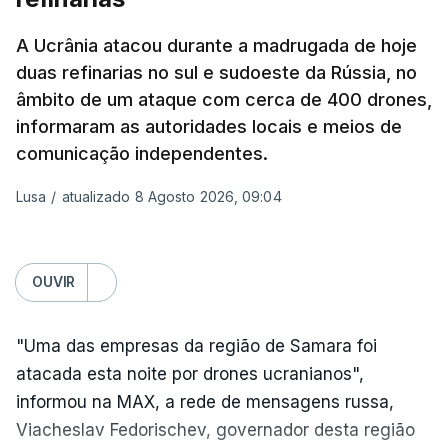
Pukhivka, segundo os serviços de resgate, sem
especificar se os ataques foram realizados com
A Ucrânia atacou durante a madrugada de hoje
mísseis ou drones.
duas refinarias no sul e sudoeste da Rússia, no
âmbito de um ataque com cerca de 400 drones,
Na própria capital, foram contabilizados quatro
informaram as autoridades locais e meios de
feridos pela autoridade militar, enquanto os
comunicação independentes.
serviços de resgate relataram incêndios em dois
bairros.
Lusa
/
atualizado 8 Agosto 2026, 09:04
Mais de quatro anos após o início da invasão da
Ucrânia pela Rússia, os ataques intensificam-se de
OUVIR
ambos os lados de uma linha de frente quase
imóvel, fazendo um número crescente de vítimas
"Uma das empresas da região de Samara foi
civis.
atacada esta noite por drones ucranianos",
Na quarta-feira, pelo menos 17 pessoas tinham
informou na MAX, a rede de mensagens russa,
sido mortas em ataques noturnos russos sobre
Viacheslav Fedorischev, governador desta região