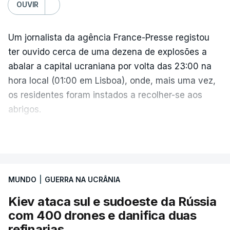
OUVIR
Um jornalista da agência France-Presse registou
ter ouvido cerca de uma dezena de explosões a
abalar a capital ucraniana por volta das 23:00 na
hora local (01:00 em Lisboa), onde, mais uma vez,
os residentes foram instados a recolher-se aos
abrigos.
A administração militar local tinha anunciado
VER MAIS
pouco antes o acionamento de um "alerta aéreo
devido ao uso de mísseis balísticos".
MUNDO
|
GUERRA NA UCRÂNIA
Na periferia nordeste de Kiev, os ataques russos
Kiev ataca sul e sudoeste da Rússia
causaram três mortos, incluindo uma criança de 4
com 400 drones e danifica duas
anos, bem como três feridos, na aldeia de
refinarias