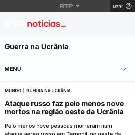
Entrar
Ataque russo faz pelo
Guerra na Ucrânia
MENU
MUNDO
|
GUERRA NA UCRÂNIA
Ataque russo faz pelo menos nove
mortos na região oeste da Ucrânia
Pelo menos nove pessoas morreram num
ataque aéreo russo em Ternopil, no oeste da