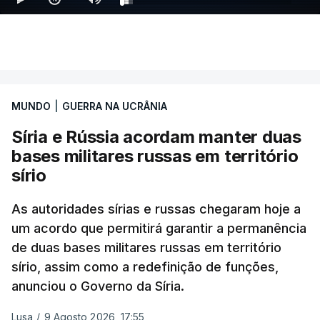
Representantes, mas não se espera uma votação
antes de setembro.
O presidente ucraniano agradeceu aos Estados
Unidos por estas sanções à Rússia. Zelensky disse
MUNDO
|
GUERRA NA UCRÂNIA
esperar que esta seja uma resposta que leve o
Síria e Rússia acordam manter duas
Kremlin a pôr fim ao que considera ser "uma guerra
bases militares russas em território
insana contra o povo e independência ucraniana".
sírio
Zelensky diz que a pressão americana é vital,
As autoridades sírias e russas chegaram hoje a
sobretudo quando Vladimir Putin continua a
um acordo que permitirá garantir a permanência
apostar em mísseis balísticos para atacar território
de duas bases militares russas em território
ucraniano.
sírio, assim como a redefinição de funções,
anunciou o Governo da Síria.
Também a presidente da Comissão Europeia reagiu
Lusa
/
9 Agosto 2026, 17:55
à decisão do Senado americando, saudando a