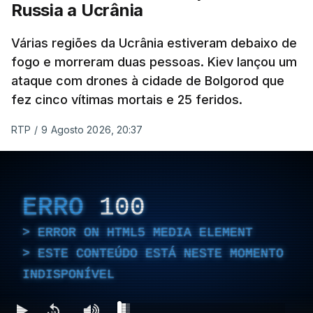
sobre as exportações russas.
Russia a Ucrânia
Várias regiões da Ucrânia estiveram debaixo de
fogo e morreram duas pessoas. Kiev lançou um
ERRO
100
ataque com drones à cidade de Bolgorod que
ERROR ON HTML5 MEDIA ELEMENT
fez cinco vítimas mortais e 25 feridos.
ESTE CONTEÚDO ESTÁ NESTE
RTP
/
9 Agosto 2026, 20:37
MOMENTO INDISPONÍVEL
ERRO
100
ERROR ON HTML5 MEDIA ELEMENT
O pacote permitirá também que o presidente
Donald Trump imponha taxas até 100% aos cinco
ESTE CONTEÚDO ESTÁ NESTE MOMENTO
principais importadores russos de petróleo e gás.
INDISPONÍVEL
O documento segue agora para a Câmara dos