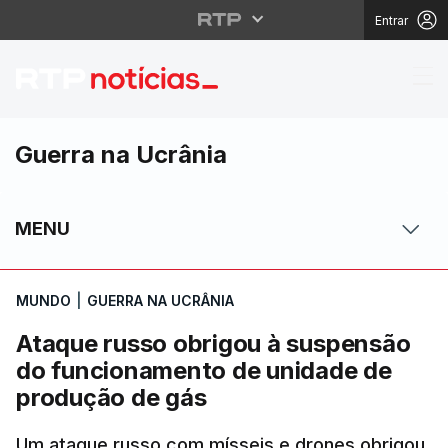
Entrar
Ataque russo obrigou
Guerra na Ucrânia
MENU
MUNDO
|
GUERRA NA UCRÂNIA
Ataque russo obrigou à suspensão
do funcionamento de unidade de
produção de gás
Um ataque russo com mísseis e drones obrigou