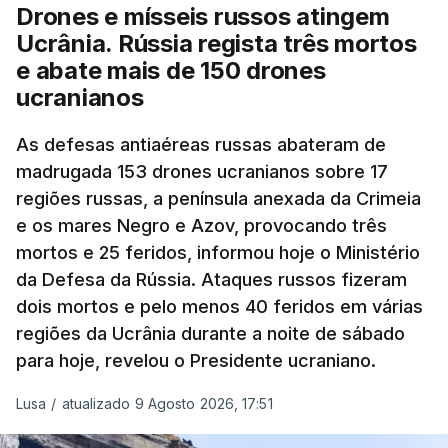
Drones e mísseis russos atingem
indicando que a base aérea de Hmeimim e a base
machine.
Ucrânia. Rússia regista três mortos
naval de Tartus servirão para preservar interesses
e abate mais de 150 drones
mútuos.
From Russian oligarchs to energy exports and the
ucranianos
shadow fleet, every source of…
O ministro dos Negócios Estrangeiros da Síria,
As defesas antiaéreas russas abateram de
Assad al-Shaybani, descreveu o acordo sobre as
— Ursula von der Leyen (@vonderleyen)
August 7,
madrugada 153 drones ucranianos sobre 17
bases na costa mediterrânica da Síria como
2026
regiões russas, a península anexada da Crimeia
"histórico", segundo a Agence France-Presse
e os mares Negro e Azov, provocando três
(AFP).
mortos e 25 feridos, informou hoje o Ministério
da Defesa da Rússia. Ataques russos fizeram
O presidente da Autoridade Geral Síria para a
dois mortos e pelo menos 40 feridos em várias
Aviação Civil e Transporte Aéreo, Omar Hosari,
regiões da Ucrânia durante a noite de sábado
referiu que o entendimento "representa um passo
para hoje, revelou o Presidente ucraniano.
importante no processo de recuperação e
reativação dos aeroportos sírios e a sua
Lusa
/
atualizado 9 Agosto 2026, 17:51
reintegração no sistema nacional de aviação civil".