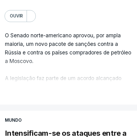
OUVIR
O Senado norte-americano aprovou, por ampla
maioria, um novo pacote de sanções contra a
Rússia e contra os países compradores de petróleo
a Moscovo.
A legislação faz parte de um acordo alcançado
pelos senadores com o objetivo de ajudar a
VER MAIS
Ucrânia a travar as receitas energéticas russas.
Entre essas sanções está a proibição de visto a
MUNDO
Vladimir Putin e aos principais comandantes
militares e ainda a aplicação de tarifas até 500%
Intensificam-se os ataques entre a